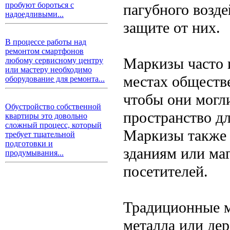
пробуют бороться с
пагубного возде
надоедливыми...
защите от них.
В процессе работы над
ремонтом смартфонов
Маркизы часто и
любому сервисному центру
или мастеру необходимо
местах обществ
оборудование для ремонта...
чтобы они могл
Обустройство собственной
пространство дл
квартиры это довольно
сложный процесс, который
Маркизы также 
требует тщательной
подготовки и
зданиям или ма
продумывания...
посетителей.
Традиционные м
металла или дер