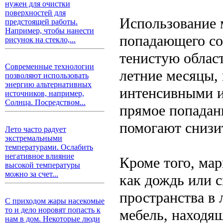
нужен для очистки
поверхностей для
Использование 
предстоящей работы.
Например, чтобы нанести
попадающего сол
рисунок на стекло,...
тенистую област
Современные технологии
летние месяцы,
позволяют использовать
энергию альтернативных
интенсивными 
источников, например,
Солнца. Посредством...
прямое попадан
помогают снизи
Лето часто радует
экстремальными
температурами. Ослабить
негативное влияние
Кроме того, ма
высокой температуры
можно за счет...
как дождь или с
пространства в
С приходом жары насекомые
то и дело норовят попасть к
мебель, находящ
нам в дом. Некоторые люди