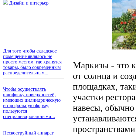
Дизайн и интерьер
Для того чтобы складское
помещение являлось не
просто местом, где хранятся
Маркизы - это 
товары, было современным
распределительным...
от солнца и со
площадках, так
Чтобы осуществлять
участки рестор
шлифовку поверхностей,
имеющих цилиндрическую
навесы, обычно
и профильную форму,
пользуются
устанавливаютс
специализированными...
пространствами
Пескоструйный аппарат