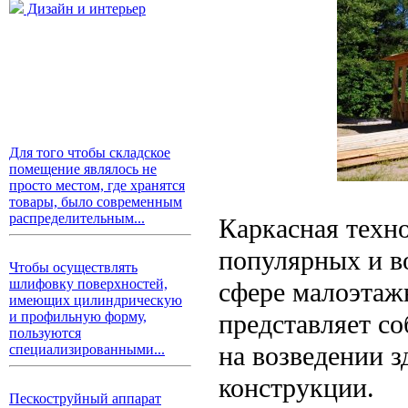
Дизайн и интерьер
Для того чтобы складское
помещение являлось не
просто местом, где хранятся
товары, было современным
распределительным...
Каркасная техно
популярных и в
Чтобы осуществлять
шлифовку поверхностей,
сфере малоэтаж
имеющих цилиндрическую
представляет с
и профильную форму,
пользуются
на возведении з
специализированными...
конструкции.
Пескоструйный аппарат