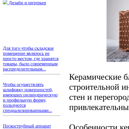
Дизайн и интерьер
Для того чтобы складское
помещение являлось не
просто местом, где хранятся
товары, было современным
распределительным...
Керамические б
строительной и
Чтобы осуществлять
шлифовку поверхностей,
стен и перегоро
имеющих цилиндрическую
и профильную форму,
привлекательны
пользуются
специализированными...
Особенности ке
Пескоструйный аппарат