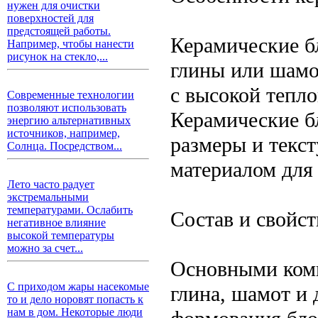
нужен для очистки
поверхностей для
предстоящей работы.
Керамические б
Например, чтобы нанести
рисунок на стекло,...
глины или шамо
с высокой тепл
Современные технологии
позволяют использовать
Керамические б
энергию альтернативных
источников, например,
размеры и текст
Солнца. Посредством...
материалом для 
Лето часто радует
экстремальными
температурами. Ослабить
Состав и свойст
негативное влияние
высокой температуры
можно за счет...
Основными комп
С приходом жары насекомые
глина, шамот и
то и дело норовят попасть к
нам в дом. Некоторые люди