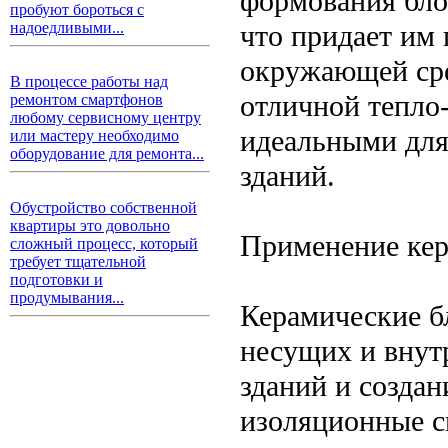
формования бло
пробуют бороться с
что придает им 
надоедливыми...
окружающей сре
В процессе работы над
отличной тепло-
ремонтом смартфонов
любому сервисному центру
идеальными для
или мастеру необходимо
оборудование для ремонта...
зданий.
Обустройство собственной
квартиры это довольно
Применение кер
сложный процесс, который
требует тщательной
подготовки и
продумывания...
Керамические б
несущих и внут
зданий и созда
изоляционные с