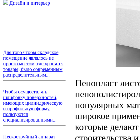
Дизайн и интерьер
Для того чтобы складское
помещение являлось не
просто местом, где хранятся
товары, было современным
распределительным...
Пенопласт лист
пенополистирол,
Чтобы осуществлять
шлифовку поверхностей,
популярных мат
имеющих цилиндрическую
и профильную форму,
широкое примен
пользуются
специализированными...
которые делают
строительства и
Пескоструйный аппарат