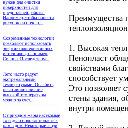
нужен для очистки
поверхностей для
предстоящей работы.
Преимущества п
Например, чтобы нанести
рисунок на стекло,...
теплоизоляцион
Современные технологии
позволяют использовать
1. Высокая теп
энергию альтернативных
источников, например,
Пенопласт обла
Солнца. Посредством...
свойствами благ
Лето часто радует
способствует у
экстремальными
температурами. Ослабить
Это позволяет 
негативное влияние
высокой температуры
стены здания, 
можно за счет...
внутри помещен
С приходом жары насекомые
то и дело норовят попасть к
2. Легкий вес и
нам в дом. Некоторые люди