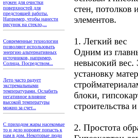
нужен для очистки
стен, потолков 
поверхностей для
предстоящей работы.
элементов.
Например, чтобы нанести
рисунок на стекло,...
1. Легкий вес
Современные технологии
позволяют использовать
Одним из главн
энергию альтернативных
источников, например,
невысокий вес. 
Солнца. Посредством...
установку мате
Лето часто радует
стройматериала
экстремальными
температурами. Ослабить
блоки, гипсокар
негативное влияние
высокой температуры
строительства и
можно за счет...
С приходом жары насекомые
2. Простота обр
то и дело норовят попасть к
нам в дом. Некоторые люди