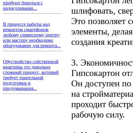
Гипсокартон лег
пробуют бороться с
шлифовать, све
надоедливыми...
Это позволяет 
В процессе работы над
элементы, дела
ремонтом смартфонов
любому сервисному центру
создания креат
или мастеру необходимо
оборудование для ремонта...
3. Экономичнос
Обустройство собственной
квартиры это довольно
Гипсокартон от
сложный процесс, который
требует тщательной
Он доступен по
подготовки и
продумывания...
на стройматериа
проходит быстро
рабочую силу.