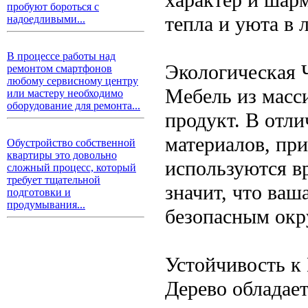
пробуют бороться с
тепла и уюта в
надоедливыми...
В процессе работы над
Экологическая Ч
ремонтом смартфонов
любому сервисному центру
Мебель из масси
или мастеру необходимо
оборудование для ремонта...
продукт. В отли
материалов, при
Обустройство собственной
квартиры это довольно
используются в
сложный процесс, который
требует тщательной
значит, что ваш
подготовки и
продумывания...
безопасным окр
Устойчивость к
Дерево обладае