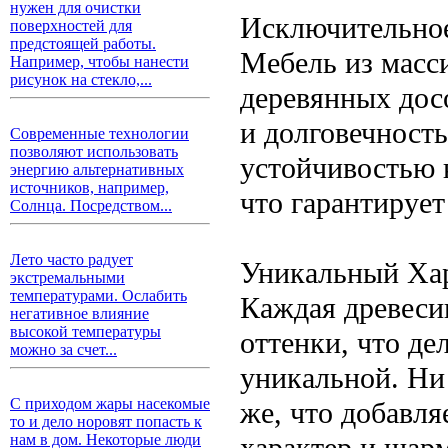
нужен для очистки
Исключительное
поверхностей для
предстоящей работы.
Мебель из масси
Например, чтобы нанести
рисунок на стекло,...
деревянных дос
и долговечность
Современные технологии
позволяют использовать
устойчивостью 
энергию альтернативных
источников, например,
что гарантируе
Солнца. Посредством...
Лето часто радует
Уникальный Хар
экстремальными
температурами. Ослабить
Каждая древеси
негативное влияние
высокой температуры
оттенки, что де
можно за счет...
уникальной. Ни 
С приходом жары насекомые
же, что добавл
то и дело норовят попасть к
характер и шарм
нам в дом. Некоторые люди