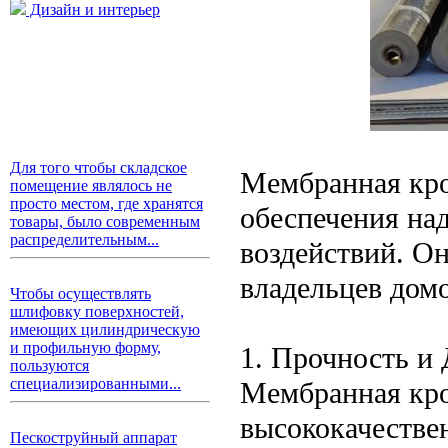
Дизайн и интерьер
Для того чтобы складское
Мембранная кро
помещение являлось не
просто местом, где хранятся
обеспечения на
товары, было современным
распределительным...
воздействий. Он
владельцев дом
Чтобы осуществлять
шлифовку поверхностей,
имеющих цилиндрическую
и профильную форму,
1. Прочность и
пользуются
специализированными...
Мембранная кро
высококачестве
Пескоструйный аппарат