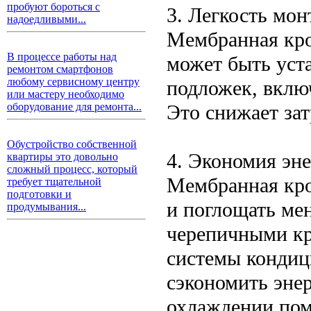
пробуют бороться с
3. Легкость мон
надоедливыми...
Мембранная кро
В процессе работы над
может быть уст
ремонтом смартфонов
любому сервисному центру
подложек, вклю
или мастеру необходимо
Это снижает зат
оборудование для ремонта...
Обустройство собственной
4. Экономия эн
квартиры это довольно
сложный процесс, который
Мембранная кро
требует тщательной
подготовки и
и поглощать ме
продумывания...
черепичными кр
системы кондиц
сэкономить энер
охлаждении по