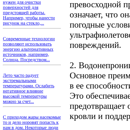
превосходной п
нужен для очистки
поверхностей для
означает, что о
предстоящей работы.
Например, чтобы нанести
погодные услови
рисунок на стекло,...
ультрафиолетов
Современные технологии
повреждений.
позволяют использовать
энергию альтернативных
источников, например,
Солнца. Посредством...
2. Водонепрони
Основное преим
Лето часто радует
экстремальными
в ее способнос
температурами. Ослабить
негативное влияние
Это обеспечивае
высокой температуры
можно за счет...
предотвращает о
кровли и подде
С приходом жары насекомые
то и дело норовят попасть к
нам в дом. Некоторые люди