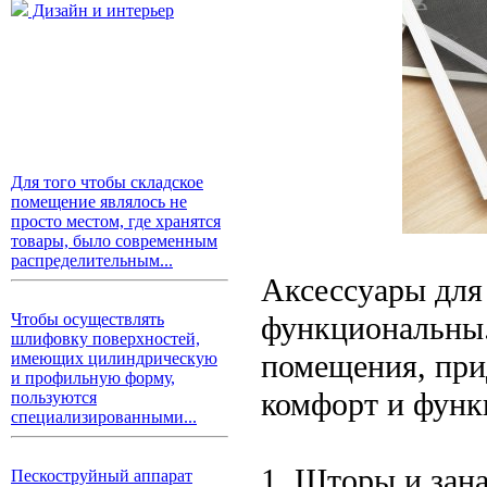
Дизайн и интерьер
Для того чтобы складское
помещение являлось не
просто местом, где хранятся
товары, было современным
распределительным...
Аксессуары для 
функциональны.
Чтобы осуществлять
шлифовку поверхностей,
помещения, прид
имеющих цилиндрическую
и профильную форму,
комфорт и функ
пользуются
специализированными...
1. Шторы и зан
Пескоструйный аппарат