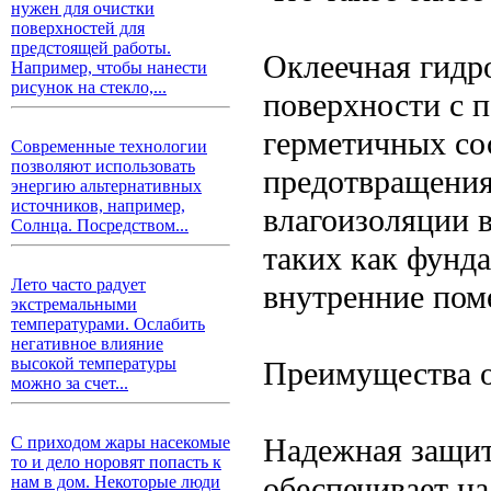
нужен для очистки
поверхностей для
предстоящей работы.
Оклеечная гидр
Например, чтобы нанести
рисунок на стекло,...
поверхности с 
герметичных со
Современные технологии
позволяют использовать
предотвращения
энергию альтернативных
источников, например,
влагоизоляции 
Солнца. Посредством...
таких как фунда
Лето часто радует
внутренние пом
экстремальными
температурами. Ослабить
негативное влияние
высокой температуры
Преимущества о
можно за счет...
Надежная защит
С приходом жары насекомые
то и дело норовят попасть к
обеспечивает н
нам в дом. Некоторые люди