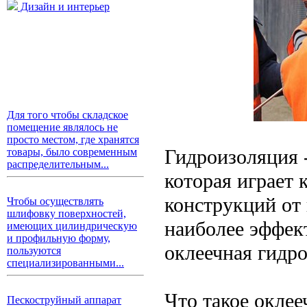
Дизайн и интерьер
Для того чтобы складское
помещение являлось не
просто местом, где хранятся
Гидроизоляция -
товары, было современным
распределительным...
которая играет
конструкций от 
Чтобы осуществлять
шлифовку поверхностей,
наиболее эффек
имеющих цилиндрическую
и профильную форму,
оклеечная гидр
пользуются
специализированными...
Что такое оклее
Пескоструйный аппарат