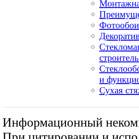
Монтажна
Преимущес
Фотообои
Декорати
Стеклома
строитель
Стеклообо
и функци
Сухая стя
Информационный некомме
При цитировании и испо