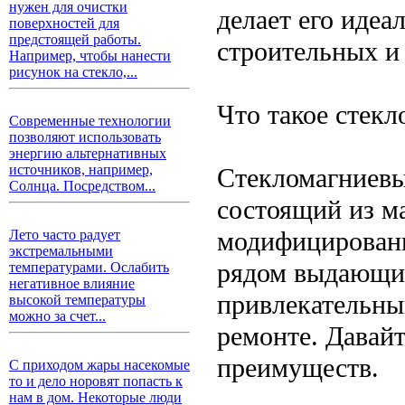
нужен для очистки
делает его иде
поверхностей для
предстоящей работы.
строительных и
Например, чтобы нанести
рисунок на стекло,...
Что такое стек
Современные технологии
позволяют использовать
энергию альтернативных
источников, например,
Стекломагниевы
Солнца. Посредством...
состоящий из м
модифицированн
Лето часто радует
экстремальными
рядом выдающих
температурами. Ослабить
негативное влияние
привлекательны
высокой температуры
можно за счет...
ремонте. Давайт
преимуществ.
С приходом жары насекомые
то и дело норовят попасть к
нам в дом. Некоторые люди