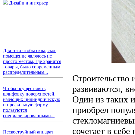
Дизайн и интерьер
Для того чтобы складское
помещение являлось не
просто местом, где хранятся
товары, было современным
распределительным...
Строительство и
развиваются, вн
Чтобы осуществлять
шлифовку поверхностей,
Один из таких 
имеющих цилиндрическую
и профильную форму,
приобрел популя
пользуются
специализированными...
стекломагниевы
сочетает в себе
Пескоструйный аппарат