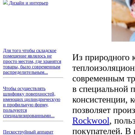
Дизайн и интерьер
Для того чтобы складское
Из природного 
помещение являлось не
просто местом, где хранятся
теплоизоляцион
товары, было современным
распределительным...
современным тр
в специальной 
Чтобы осуществлять
шлифовку поверхностей,
консистенции, к
имеющих цилиндрическую
и профильную форму,
позволяет прои
пользуются
специализированными...
Rockwool
, пол
покупателей. В 
Пескоструйный аппарат