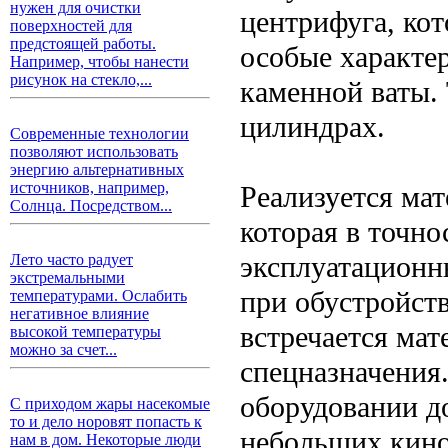
нужен для очистки
центрифуга, ко
поверхностей для
предстоящей работы.
особые характе
Например, чтобы нанести
рисунок на стекло,...
каменной ваты. 
цилиндрах.
Современные технологии
позволяют использовать
энергию альтернативных
источников, например,
Реализуется мат
Солнца. Посредством...
которая в точно
эксплуатационн
Лето часто радует
экстремальными
при обустройств
температурами. Ослабить
негативное влияние
встречается мат
высокой температуры
можно за счет...
спецназначения
оборудовании д
С приходом жары насекомые
то и дело норовят попасть к
небольших кино
нам в дом. Некоторые люди