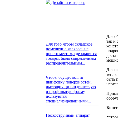
Дизайн и интерьер
Для о
так и
Для того чтобы складское
конст
помещение являлось не
подро
просто местом, где хранятся
доста
товары, было современным
мощно
распределительным...
Для н
теплы
Чтобы осуществлять
быть 
шлифовку поверхностей,
неота
имеющих цилиндрическую
и профильную форму,
Приме
пользуются
обору
специализированными...
Конст
Пескоструйный аппарат
Устро