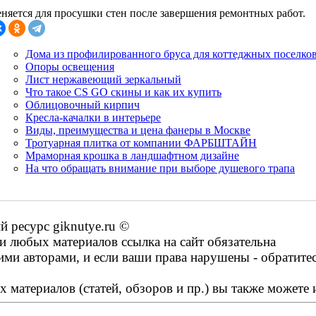
няется для просушки стен после завершения ремонтных работ.
Дома из профилированного бруса для коттеджных поселко
Опоры освещения
Лист нержавеющий зеркальный
Что такое CS GO скины и как их купить
Облицовочный кирпич
Кресла-качалки в интерьере
Виды, преимущества и цена фанеры в Москве
Тротуарная плитка от компании ФАРБШТАЙН
Мраморная крошка в ландшафтном дизайне
На что обращать внимание при выборе душевого трапа
ресурс giknutye.ru ©
 любых материалов ссылка на сайт обязательна
ими авторами, и если ваши права нарушены - обратите
 материалов (статей, обзоров и пр.) вы также можете