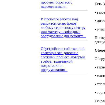
пробуют бороться с
Есть 
надоедливыми...
• газо
В процессе работы над
• дизе
ремонтом смартфонов
любому сервисному центру
• элек
или мастеру необходимо
оборудование для ремонта...
После
данну
Обустройство собственной
Сфера
квартиры это довольно
сложный процесс, который
Обору
требует тщательной
подготовки и
• гара
продумывания...
• маст
• тепл
• торг
• скла