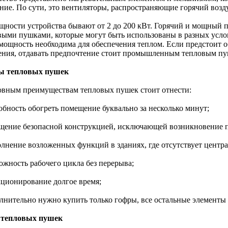
ние. По сути, это вентиляторы, распространяющие горячий воз
щности устройства бывают от 2 до 200 кВт. Горячий и мощный п
выми пушками, которые могут быть использованы в разных услов
 мощность необходима для обеспечения теплом. Если предстоит 
ения, отдавать предпочтение стоит промышленным тепловым пу
ы тепловых пушек
овным преимуществам тепловых пушек стоит отнести:
собность обогреть помещение буквально за несколько минут;
ащение безопасной конструкцией, исключающей возникновение 
олнение возложенных функций в зданиях, где отсутствует центр
ожность рабочего цикла без перерыва;
кционирование долгое время;
олнительно нужно купить только гофры, все остальные элементы 
тепловых пушек