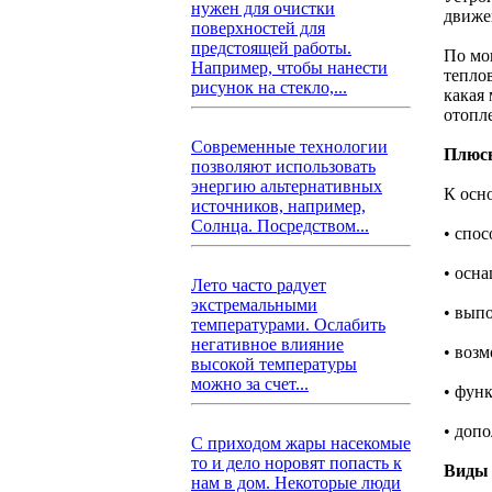
нужен для очистки
движе
поверхностей для
предстоящей работы.
По мо
Например, чтобы нанести
тепло
рисунок на стекло,...
какая
отопл
Современные технологии
Плюс
позволяют использовать
энергию альтернативных
К осн
источников, например,
Солнца. Посредством...
• спо
• осн
Лето часто радует
экстремальными
• вып
температурами. Ослабить
негативное влияние
• возм
высокой температуры
можно за счет...
• фун
• доп
С приходом жары насекомые
то и дело норовят попасть к
Виды 
нам в дом. Некоторые люди