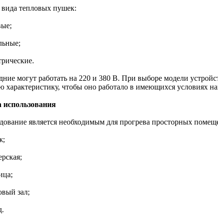
3 вида тепловых пушек:
вые;
льные;
трические.
дние могут работать на 220 и 380 В. При выборе модели устройс
ю характеристику, чтобы оно работало в имеющихся условиях н
 использования
дование является необходимым для прогрева просторных помещ
ж;
ерская;
ица;
овый зал;
д.