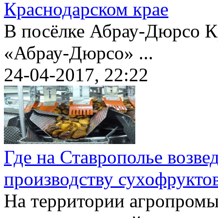
Краснодарском крае
В посёлке Абрау-Дюрсо К
«Абрау-Дюрсо» ...
24-04-2017, 22:22
Где на Ставрополье возве
производству сухофрукто
На территории агропромы