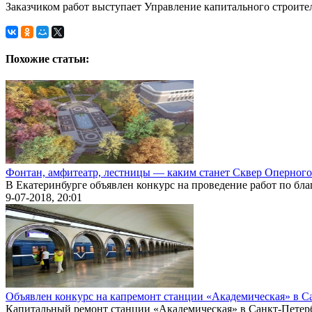
Заказчиком работ выступает Управление капитального строител
Похожие статьи:
Фонтан, амфитеатр, лестницы — каким станет Сквер Оперного 
В Екатеринбурге объявлен конкурс на проведение работ по благ
9-07-2018, 20:01
Объявлен конкурс на капремонт станции «Академическая» в С
Капитальный ремонт станции «Академическая» в Санкт-Петербу