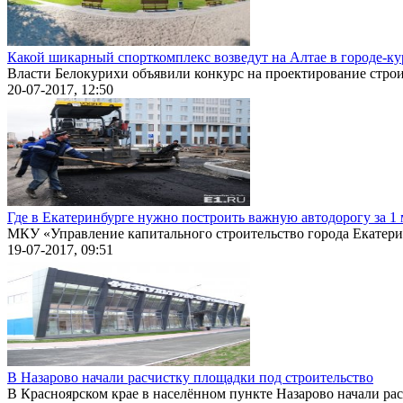
Какой шикарный спорткомплекс возведут на Алтае в городе-ку
Власти Белокурихи объявили конкурс на проектирование строит
20-07-2017, 12:50
Где в Екатеринбурге нужно построить важную автодорогу за 1
МКУ «Управление капитального строительство города Екатерин
19-07-2017, 09:51
В Назарово начали расчистку площадки под строительство
В Красноярском крае в населённом пункте Назарово начали рас