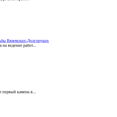
ьбы Вяземских-Долгоруких
на ведение работ...
 первый камень в...