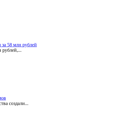
 за 58 млн рублей
рублей,...
мов
ва создали...