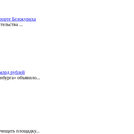
рорте Белокуриха
ельства ...
 млрд рублей
бурга» объявило...
чищать площадку...