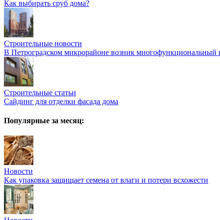
Как выбирать сруб дома?
Строительные новости
В Петроградском микрорайоне возник многофункциональный к
Строительные статьи
Сайдинг для отделки фасада дома
Популярные за месяц:
Новости
Как упаковка защищает семена от влаги и потери всхожести