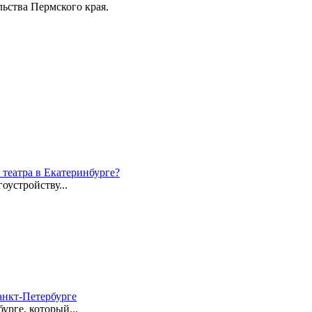
ьства Пермского края.
театра в Екатеринбурге?
оустройству...
анкт-Петербурге
рге, который...