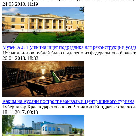
24-05-2018, 11:19
Музей А.С.Пушкина ищет подрядчика для реконструкции усад
169 миллионов рублей было выделено из федерального бюджета 
26-04-2018, 18:32
Каким на Кубани построят небывалый Центр винного туризма
Губернатор Краснодарского края Вениамин Кондратьев заложил
18-11-2017, 00:13