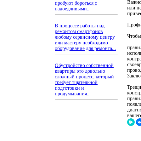
Важно
пробуют бороться с
или н
надоедливыми...
приве
Профи
В процессе работы над
ремонтом смартфонов
Чтобы
любому сервисному центру
или мастеру необходимо
прави
оборудование для ремонта...
испол
контр
своев
Обустройство собственной
прово
квартиры это довольно
Заклю
сложный процесс, который
требует тщательной
Трещи
подготовки и
конст
продумывания...
прави
появл
диагн
вашег