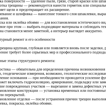
ка поверхности — удаление пыли, грязи, старой краски или шпа
отка трещины — рекомендуется нанести герметик или специальн
няет щели и предотвращает их расширение.
евание и шлифовка — нанесение тонкого слоя шпаклевки, выра
ания.
ска или оклейка обоями — для восстановления эстетического ви
вое при этом — выбрать подходящие материалы и соблюдать тех
на становится менее заметной, а интерьер выглядит аккуратно.
турный ремонт и его особенности
рещина крупная, глубокая или появляется вновь после заделки, 
нение требует более серьезных мер и профессионального подхода
ные этапы структурного ремонта:
остика — обязательна для определения причины возникновения
р, геодезические измерения, возможно, геологические исследова
ление основания — при необходимости проводится усиление фу
ожет включать гидроизоляцию, армирование, подкладку или зам
ние поврежденных участков — вырезание и замена дефектных уча
ановление конструкции — установка временных или постоянны
или перекрытий.
ановление отделки — после устранения причин трещин выполняе
евка, покраска, оклейка обоями.