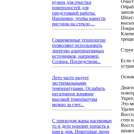
Очист
нужен для очистки
Обраб
поверхностей для
запол
предстоящей работы.
Шпатл
Например, чтобы нанести
высых
рисунок на стекло,...
Покра
Ключе
трещи
Современные технологии
позволяют использовать
Струк
энергию альтернативных
источников, например,
Если т
Солнца. Посредством...
устра
Основ
Лето часто радует
экстремальными
Диагн
температурами. Ослабить
осмот
негативное влияние
Укреп
высокой температуры
Это м
можно за счет...
Удале
Восст
стен 
С приходом жары насекомые
Восст
то и дело норовят попасть к
шпакл
нам в дом. Некоторые люди