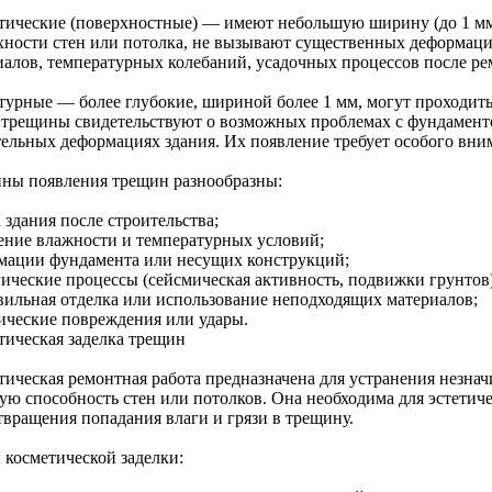
тические (поверхностные) — имеют небольшую ширину (до 1 м
хности стен или потолка, не вызывают существенных деформаци
иалов, температурных колебаний, усадочных процессов после рем
турные — более глубокие, шириной более 1 мм, могут проходить 
 трещины свидетельствуют о возможных проблемах с фундамен
тельных деформациях здания. Их появление требует особого вни
ны появления трещин разнообразны:
 здания после строительства;
ение влажности и температурных условий;
мации фундамента или несущих конструкций;
гические процессы (сейсмическая активность, подвижки грунтов)
вильная отделка или использование неподходящих материалов;
ические повреждения или удары.
тическая заделка трещин
тическая ремонтная работа предназначена для устранения незна
ую способность стен или потолков. Она необходима для эстетич
твращения попадания влаги и грязи в трещину.
 косметической заделки: