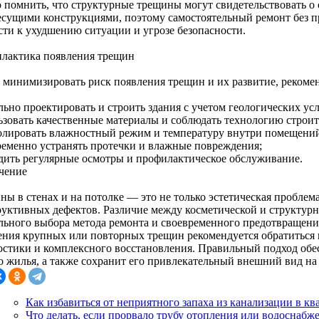
 помнить, что структурные трещины могут свидетельствовать о
есущими конструкциями, поэтому самостоятельный ремонт без 
сти к ухудшению ситуации и угрозе безопасности.
лактика появления трещин
 минимизировать риск появления трещин и их развитие, рекоме
льно проектировать и строить здания с учетом геологических ус
ьзовать качественные материалы и соблюдать технологию строит
олировать влажностный режим и температуру внутри помещени
ременно устранять протечки и влажные повреждения;
дить регулярные осмотры и профилактическое обслуживание.
чение
ны в стенах и на потолке — это не только эстетическая проблем
руктивных дефектов. Различие между косметической и структурн
льного выбора метода ремонта и своевременного предотвращени
ения крупных или повторных трещин рекомендуется обратиться 
остики и комплексного восстановления. Правильный подход обес
о жилья, а также сохранит его привлекательный внешний вид на
Как избавиться от неприятного запаха из канализации в кв
Что делать, если прорвало трубу отопления или водоснабж