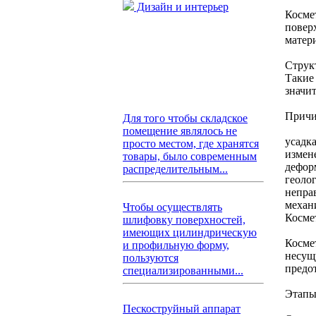
Дизайн и интерьер
Косме
повер
матер
Струк
Такие
значи
Причи
Для того чтобы складское
помещение являлось не
усадка
просто местом, где хранятся
измен
товары, было современным
дефор
распределительным...
геоло
непра
механ
Чтобы осуществлять
Косме
шлифовку поверхностей,
имеющих цилиндрическую
Косме
и профильную форму,
несущ
пользуются
предо
специализированными...
Этапы
Пескоструйный аппарат