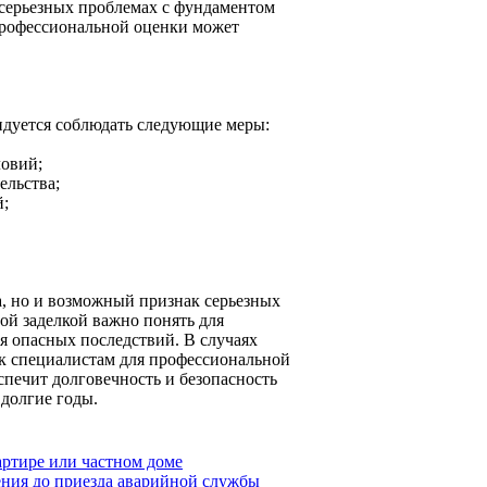
 серьезных проблемах с фундаментом
профессиональной оценки может
ндуется соблюдать следующие меры:
ловий;
ельства;
й;
а, но и возможный признак серьезных
ой заделкой важно понять для
я опасных последствий. В случаях
к специалистам для профессиональной
печит долговечность и безопасность
 долгие годы.
артире или частном доме
ения до приезда аварийной службы