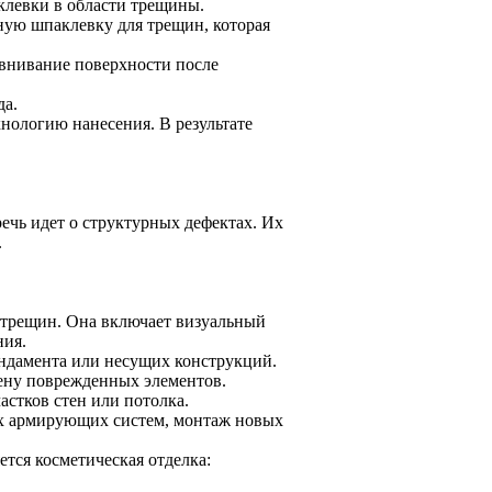
клевки в области трещины.
ую шпаклевку для трещин, которая
внивание поверхности после
да.
нологию нанесения. В результате
речь идет о структурных дефектах. Их
.
 трещин. Она включает визуальный
ния.
ндамента или несущих конструкций.
ену поврежденных элементов.
стков стен или потолка.
х армирующих систем, монтаж новых
тся косметическая отделка: