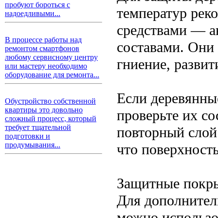
пробуют бороться с
температур рек
надоедливыми...
средствами — а
В процессе работы над
составами. Они 
ремонтом смартфонов
любому сервисному центру
гниение, развит
или мастеру необходимо
оборудование для ремонта...
Если деревянны
Обустройство собственной
квартиры это довольно
проверьте их со
сложный процесс, который
требует тщательной
повторный слой
подготовки и
продумывания...
что поверхность
Защитные покры
Для дополнител
можно использо