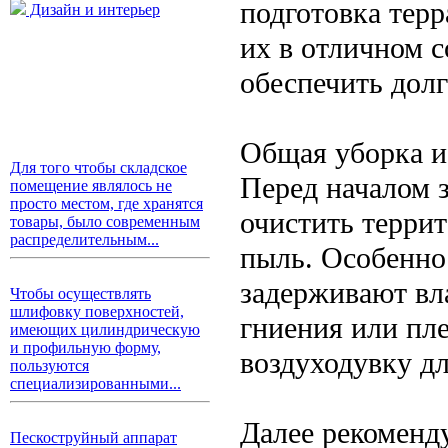
подготовка терр
Дизайн и интерьер
их в отличном 
обеспечить дол
Общая уборка и
Для того чтобы складское
Перед началом 
помещение являлось не
просто местом, где хранятся
очистить террит
товары, было современным
распределительным...
пыль. Особенно 
задерживают вл
Чтобы осуществлять
шлифовку поверхностей,
гниения или пле
имеющих цилиндрическую
и профильную форму,
воздуходувку дл
пользуются
специализированными...
Далее рекоменд
Пескоструйный аппарат