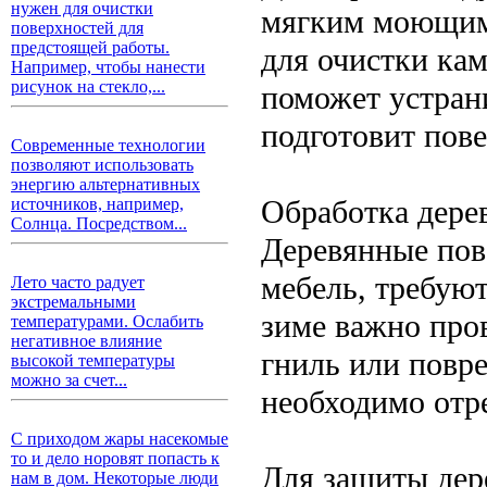
нужен для очистки
мягким моющим 
поверхностей для
предстоящей работы.
для очистки кам
Например, чтобы нанести
рисунок на стекло,...
поможет устрани
подготовит пов
Современные технологии
позволяют использовать
энергию альтернативных
Обработка дере
источников, например,
Солнца. Посредством...
Деревянные пове
мебель, требуют
Лето часто радует
экстремальными
зиме важно пров
температурами. Ослабить
негативное влияние
гниль или повр
высокой температуры
можно за счет...
необходимо отр
С приходом жары насекомые
то и дело норовят попасть к
Для защиты дере
нам в дом. Некоторые люди