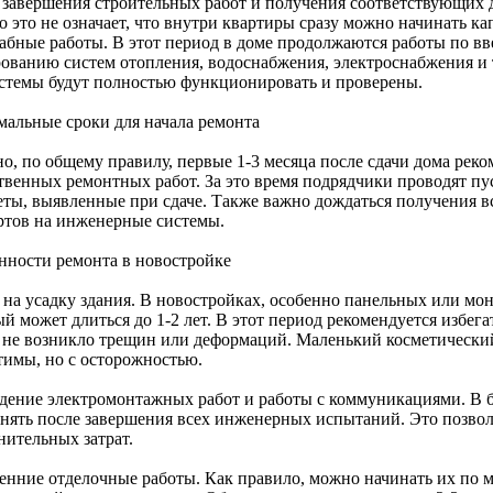
 завершения строительных работ и получения соответствующих 
о это не означает, что внутри квартиры сразу можно начинать к
абные работы. В этот период в доме продолжаются работы по 
рованию систем отопления, водоснабжения, электроснабжения и 
истемы будут полностью функционировать и проверены.
альные сроки для начала ремонта
о, по общему правилу, первые 1-3 месяца после сдачи дома реко
твенных ремонтных работ. За это время подрядчики проводят пу
еты, выявленные при сдаче. Также важно дождаться получения 
ртов на инженерные системы.
нности ремонта в новостройке
 на усадку здания. В новостройках, особенно панельных или мо
й может длиться до 1-2 лет. В этот период рекомендуется избега
 не возникло трещин или деформаций. Маленький косметически
тимы, но с осторожностью.
дение электромонтажных работ и работы с коммуникациями. В б
нять после завершения всех инженерных испытаний. Это позво
нительных затрат.
енние отделочные работы. Как правило, можно начинать их по м