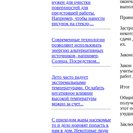
оконча
нужен для очистки
выпол
поверхностей для
предстоящей работы.
Прави
Например, чтобы нанести
рисунок на стекло,...
Застр
некот
сдачи
Современные технологии
их.
позволяют использовать
энергию альтернативных
Закон
источников, например,
Солнца. Посредством...
Закон 
учиты
работ
Лето часто радует
экстремальными
Итог
температурами. Ослабить
негативное влияние
Общий
высокой температуры
получ
можно за счет...
этот п
ухудш
С приходом жары насекомые
Заклю
то и дело норовят попасть к
нам в дом. Некоторые люди