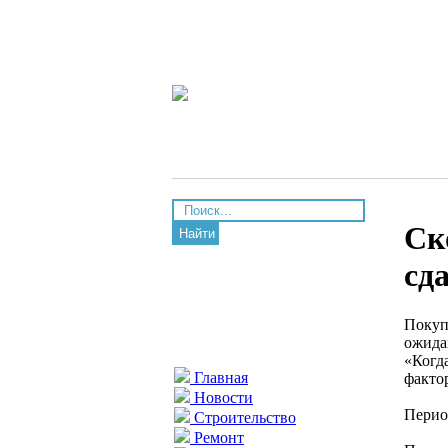
Ск
Найти
сд
Покуп
ожида
«Когда
Главная
факто
Новости
Перио
Строительство
Ремонт