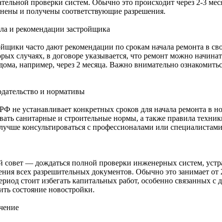
тельной проверки систем. Обычно это происходит через 2-3 меся
нены и получены соответствующие разрешения.
ла и рекомендации застройщика
ойщики часто дают рекомендации по срокам начала ремонта в св
орых случаях, в договоре указывается, что ремонт можно начина
 дома, например, через 2 месяца. Важно внимательно ознакомить
одательство и нормативы
РФ не устанавливает конкретных сроков для начала ремонта в но
вать санитарные и строительные нормы, а также правила техник
 лучше консультироваться с профессионалами или специалистами 
 совет — дождаться полной проверки инженерных систем, устр
ения всех разрешительных документов. Обычно это занимает от 2
ериод стоит избегать капитальных работ, особенно связанных с 
ить состояние новостройки.
чение