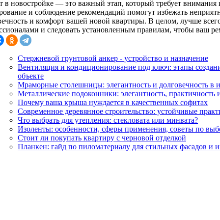
т в новостройке — это важный этап, который требует внимания к
рование и соблюдение рекомендаций помогут избежать неприят
вечность и комфорт вашей новой квартиры. В целом, лучше всего
ссионалами и следовать установленным правилам, чтобы ваш рем
Стержневой грунтовой анкер - устройство и назначение
Вентиляция и кондиционирование под ключ: этапы создани
объекте
Мраморные столешницы: элегантность и долговечность в и
Металлические подоконники: элегантность, практичность и
Почему ваша крыша нуждается в качественных софитах
Современное деревянное строительство: устойчивые практ
Что выбрать для утепления: стекловата или минвата?
Изоленты: особенности, сферы применения, советы по выб
Стоит ли покупать квартиру с черновой отделкой
Планкен: гайд по пиломатериалу для стильных фасадов и 