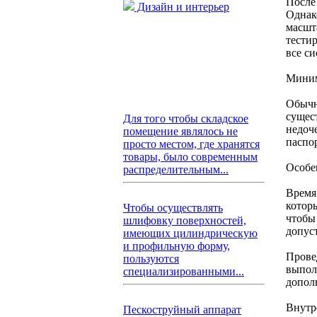
После
Дизайн и интерьер
Однак
масшт
тести
все с
Миним
Обычн
сущес
Для того чтобы складское
недоч
помещение являлось не
паспо
просто местом, где хранятся
товары, было современным
Особе
распределительным...
Время
которы
Чтобы осуществлять
чтобы
шлифовку поверхностей,
допус
имеющих цилиндрическую
и профильную форму,
Прове
пользуются
выпол
специализированными...
допол
Внутр
Пескоструйный аппарат