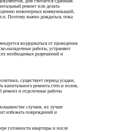
документов, дом считается сданным.
апитальный ремонт или делать
введению инженерных коммуникаций,
т.п. Поэтому важно дождаться, пока
мендуется воздержаться от проведения
ско-наладочные работы, устраняют
всех необходимых разрешений и
нолитных, существует период усадки,
ть капитального ремонта стен и полов,
й ремонт и отделочные работы
ольшинстве случаев, их лучше
лит избежать повреждений и
ере готовности квартиры и после