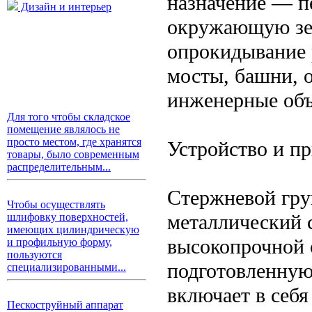
назначение — пе
Дизайн и интерьер
окружающую зе
опрокидывание 
мосты, башни, 
инженерные объ
Для того чтобы складское
помещение являлось не
просто местом, где хранятся
Устройство и п
товары, было современным
распределительным...
Стержневой гру
Чтобы осуществлять
металлический 
шлифовку поверхностей,
имеющих цилиндрическую
высокопрочной с
и профильную форму,
пользуются
подготовленную
специализированными...
включает в себя
Пескоструйный аппарат