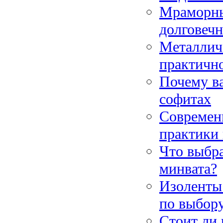
Мраморны
долговечн
Металличе
практично
Почему в
софитах
Современн
практики 
Что выбра
минвата?
Изоленты:
по выбор
Стоит ли 