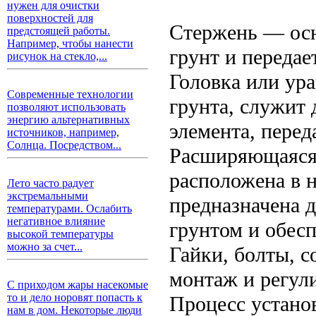
нужен для очистки
поверхностей для
Стержень — осн
предстоящей работы.
Например, чтобы нанести
грунт и передае
рисунок на стекло,...
Головка или ур
Современные технологии
грунта, служит 
позволяют использовать
энергию альтернативных
элемента, пере
источников, например,
Солнца. Посредством...
Расширяющаяся 
расположена в н
Лето часто радует
экстремальными
предназначена 
температурами. Ослабить
негативное влияние
грунтом и обес
высокой температуры
можно за счет...
Гайки, болты, 
монтаж и регул
С приходом жары насекомые
то и дело норовят попасть к
Процесс устано
нам в дом. Некоторые люди