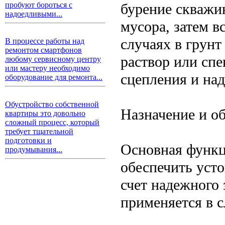
бурение скважин
пробуют бороться с
надоедливыми...
мусора, затем в
случаях в грун
В процессе работы над
ремонтом смартфонов
раствор или сп
любому сервисному центру
или мастеру необходимо
сцепления и на
оборудование для ремонта...
Обустройство собственной
Назначение и о
квартиры это довольно
сложный процесс, который
требует тщательной
подготовки и
Основная функц
продумывания...
обеспечить усто
счет надежного 
применяется в 