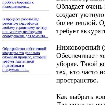
пробуют бороться с
Обладает очень 
надоедливыми...
создает уютную
В процессе работы над
более теплой. О
ремонтом смартфонов
любому сервисному центру
требует аккурат
или мастеру необходимо
оборудование для ремонта...
Низковорсный (
Обустройство собственной
квартиры это довольно
Обеспечивает х
сложный процесс, который
требует тщательной
уборке. Такой к
подготовки и
продумывания...
тех, кто часто и
пространство.
Как выбрать ков
Для спальни ре