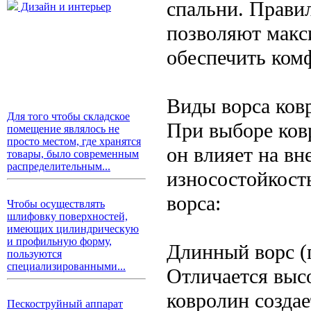
спальни. Правил
Дизайн и интерьер
позволяют макс
обеспечить ком
Виды ворса ков
Для того чтобы складское
При выборе ковр
помещение являлось не
просто местом, где хранятся
он влияет на в
товары, было современным
распределительным...
износостойкост
ворса:
Чтобы осуществлять
шлифовку поверхностей,
имеющих цилиндрическую
и профильную форму,
Длинный ворс (
пользуются
специализированными...
Отличается выс
ковролин созда
Пескоструйный аппарат