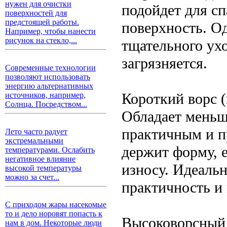
нужен для очистки
подойдет для сп
поверхностей для
предстоящей работы.
поверхность. О
Например, чтобы нанести
рисунок на стекло,...
тщательного ухо
загрязняется.
Современные технологии
позволяют использовать
энергию альтернативных
Короткий ворс 
источников, например,
Солнца. Посредством...
Обладает меньше
практичным и п
Лето часто радует
экстремальными
держит форму, е
температурами. Ослабить
негативное влияние
износу. Идеальн
высокой температуры
можно за счет...
практичность и
С приходом жары насекомые
то и дело норовят попасть к
Высоковорсный
нам в дом. Некоторые люди