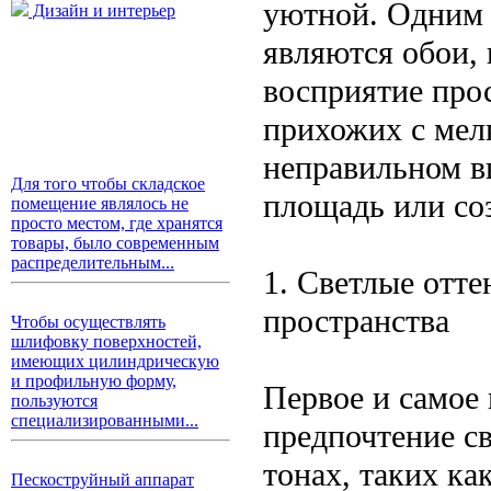
уютной. Одним 
Дизайн и интерьер
являются обои, 
восприятие прос
прихожих с мел
неправильном в
Для того чтобы складское
площадь или со
помещение являлось не
просто местом, где хранятся
товары, было современным
распределительным...
1. Светлые отт
пространства
Чтобы осуществлять
шлифовку поверхностей,
имеющих цилиндрическую
и профильную форму,
Первое и самое
пользуются
специализированными...
предпочтение с
тонах, таких ка
Пескоструйный аппарат