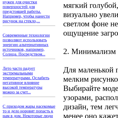
нужен для очистки
мягкий голубой
поверхностей для
предстоящей работы.
визуально увел
Например, чтобы нанести
рисунок на стекло,...
светлом фоне не
ощущение загр
Современные технологии
позволяют использовать
энергию альтернативных
2. Минимализм 
источников, например,
Солнца. Посредством...
Для маленькой 
Лето часто радует
экстремальными
мелким рисунко
температурами. Ослабить
негативное влияние
Выбирайте моде
высокой температуры
можно за счет...
узорами, распо
дизайн, тем лег
С приходом жары насекомые
то и дело норовят попасть к
менее оно каже
нам в дом. Некоторые люди