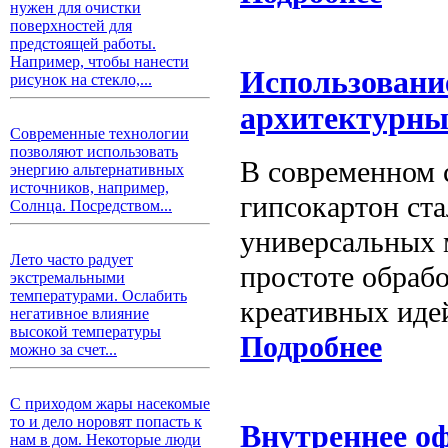
нужен для очистки
поверхностей для
предстоящей работы.
Например, чтобы нанести
Использовани
рисунок на стекло,...
архитектурны
Современные технологии
позволяют использовать
В современном 
энергию альтернативных
источников, например,
гипсокартон ст
Солнца. Посредством...
универсальных 
Лето часто радует
простоте обраб
экстремальными
температурами. Ослабить
креативных иде
негативное влияние
высокой температуры
Подробнее
можно за счет...
С приходом жары насекомые
то и дело норовят попасть к
Внутреннее о
нам в дом. Некоторые люди