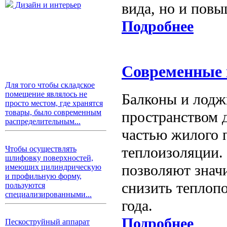
вида, но и пов
Дизайн и интерьер
Подробнее
Современные 
Для того чтобы складское
помещение являлось не
Балконы и лодж
просто местом, где хранятся
товары, было современным
пространством 
распределительным...
частью жилого 
теплоизоляции.
Чтобы осуществлять
шлифовку поверхностей,
позволяют знач
имеющих цилиндрическую
и профильную форму,
снизить теплоп
пользуются
специализированными...
года.
Подробнее
Пескоструйный аппарат