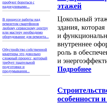
пробуют бороться с
этажей
надоедливыми...
Цокольный этаж
В процессе работы над
ремонтом смартфонов
здания, которая
любому сервисному центру
или мастеру необходимо
и функциональн
оборудование для ремонта...
внутреннее офо
Обустройство собственной
роль в обеспеч
квартиры это довольно
сложный процесс, который
и энергоэффект
требует тщательной
подготовки и
Подробнее
продумывания...
Строительств
особенности и