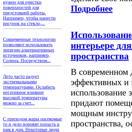
нужен для очистки
Подробнее
поверхностей для
предстоящей работы.
Например, чтобы нанести
рисунок на стекло,...
Использовани
Современные технологии
интерьере дл
позволяют использовать
энергию альтернативных
пространства
источников, например,
Солнца. Посредством...
В современном 
Лето часто радует
эффективных и 
экстремальными
температурами. Ослабить
использование 
негативное влияние
высокой температуры
придают помеще
можно за счет...
мощным инструм
С приходом жары насекомые
пространства, 
то и дело норовят попасть к
нам в дом. Некоторые люди