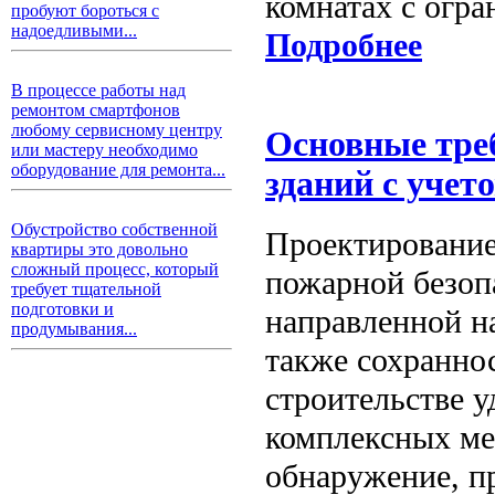
комнатах с огр
пробуют бороться с
надоедливыми...
Подробнее
В процессе работы над
ремонтом смартфонов
любому сервисному центру
Основные тре
или мастеру необходимо
оборудование для ремонта...
зданий с учет
Обустройство собственной
Проектирование
квартиры это довольно
сложный процесс, который
пожарной безоп
требует тщательной
подготовки и
направленной на
продумывания...
также сохранно
строительстве у
комплексных ме
обнаружение, п