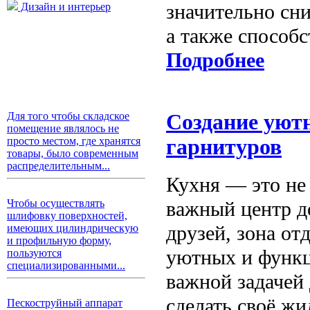
значительно сн
Дизайн и интерьер
а также способс
Подробнее
Для того чтобы складское
Создание уют
помещение являлось не
просто местом, где хранятся
гарнитуров
товары, было современным
распределительным...
Кухня — это не
важный центр д
Чтобы осуществлять
шлифовку поверхностей,
друзей, зона от
имеющих цилиндрическую
и профильную форму,
уютных и функц
пользуются
специализированными...
важной задачей 
сделать своё ж
Пескоструйный аппарат