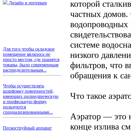
которой сталки
Дизайн и интерьер
частных домов. 
водопроводных 
свидетельствов
системе водосн
Для того чтобы складское
низкого давлени
помещение являлось не
просто местом, где хранятся
фильтров, что 
товары, было современным
распределительным...
обращения к сан
Чтобы осуществлять
шлифовку поверхностей,
Что такое аэрат
имеющих цилиндрическую
и профильную форму,
пользуются
специализированными...
Аэратор — это 
конце излива с
Пескоструйный аппарат