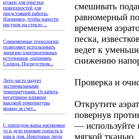
нужен для очистки
смешивать подав
поверхностей для
предстоящей работы.
равномерный по
Например, чтобы нанести
рисунок на стекло,...
временем аэрат
песка, известко
Современные технологии
ведет к уменьш
позволяют использовать
энергию альтернативных
снижению напор
источников, например,
Солнца. Посредством...
Проверка и очис
Лето часто радует
экстремальными
температурами. Ослабить
негативное влияние
Открутите аэра
высокой температуры
можно за счет...
повернув против
— используйте 
С приходом жары насекомые
то и дело норовят попасть к
мягкой тканью, 
нам в дом. Некоторые люди