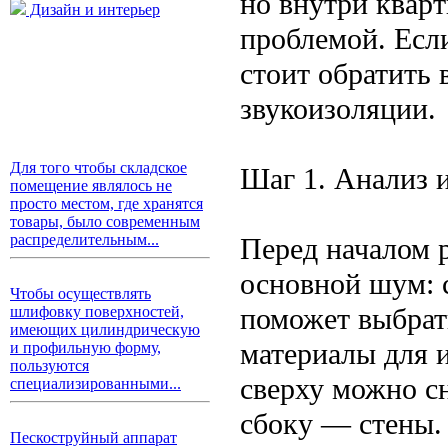
но внутри квар
Дизайн и интерьер
проблемой. Если
стоит обратить
звукоизоляции.
Для того чтобы складское
Шаг 1. Анализ 
помещение являлось не
просто местом, где хранятся
товары, было современным
распределительным...
Перед началом р
основной шум: с
Чтобы осуществлять
поможет выбрат
шлифовку поверхностей,
имеющих цилиндрическую
материалы для 
и профильную форму,
пользуются
сверху можно сн
специализированными...
сбоку — стены.
Пескоструйный аппарат