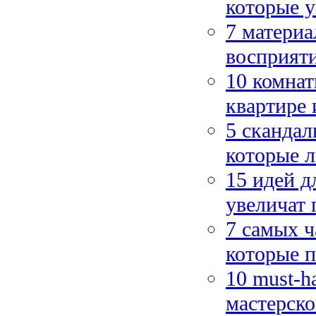
которые у
7 материа
восприят
10 комнат
квартире 
5 скандал
которые л
15 идей д
увеличат 
7 самых ч
которые п
10 must-h
мастерско