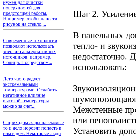
нужен для очистки
поверхностей для
Шаг 2. Усилени
предстоящей работы.
Например, чтобы нанести
рисунок на стекло,...
В панельных до
Современные технологии
тепло- и звукои
позволяют использовать
энергию альтернативных
недостаточно. 
источников, например,
Солнца. Посредством...
использовать:
Лето часто радует
экстремальными
Звукоизоляцион
температурами. Ослабить
негативное влияние
шумопоглощающ
высокой температуры
можно за счет...
Межстенные про
или пенополист
С приходом жары насекомые
то и дело норовят попасть к
Установить доп
нам в дом. Некоторые люди