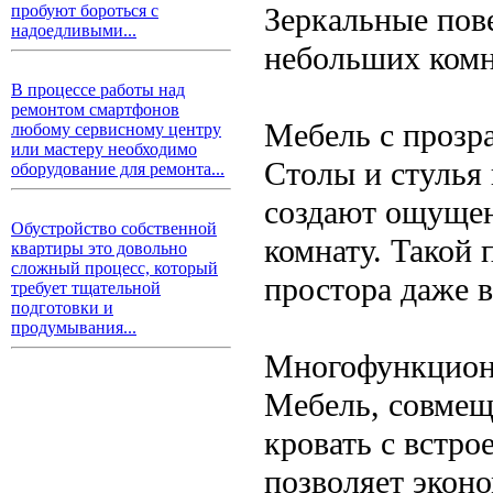
Зеркальные пов
пробуют бороться с
надоедливыми...
небольших комна
В процессе работы над
ремонтом смартфонов
Мебель с прозр
любому сервисному центру
или мастеру необходимо
Столы и стулья 
оборудование для ремонта...
создают ощущен
Обустройство собственной
комнату. Такой
квартиры это довольно
сложный процесс, который
простора даже в
требует тщательной
подготовки и
продумывания...
Многофункцион
Мебель, совмещ
кровать с встр
позволяет эконо