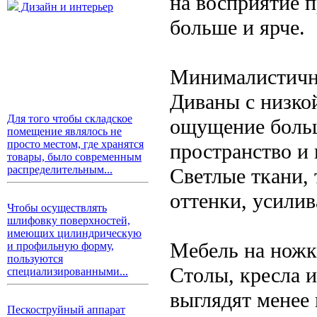
на восприятие п
Дизайн и интерьер
больше и ярче.
Минималистичны
Диваны с низко
Для того чтобы складское
ощущение больш
помещение являлось не
просто местом, где хранятся
пространство и
товары, было современным
распределительным...
Светлые ткани, 
оттенки, усилив
Чтобы осуществлять
шлифовку поверхностей,
имеющих цилиндрическую
Мебель на ножк
и профильную форму,
пользуются
Столы, кресла 
специализированными...
выглядят менее 
Пескоструйный аппарат