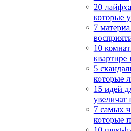
20 лайфха
которые у
7 материа
восприят
10 комнат
квартире 
5 скандал
которые л
15 идей д
увеличат 
7 самых ч
которые п
10 must-h