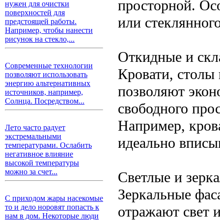
просторной. Ос
нужен для очистки
поверхностей для
или стеклянног
предстоящей работы.
Например, чтобы нанести
рисунок на стекло,...
Откидные и скл
Современные технологии
Кровати, столы
позволяют использовать
энергию альтернативных
позволяют экон
источников, например,
Солнца. Посредством...
свободного прос
Например, кров
Лето часто радует
экстремальными
идеально вписы
температурами. Ослабить
негативное влияние
высокой температуры
можно за счет...
Светлые и зерк
Зеркальные фас
С приходом жары насекомые
то и дело норовят попасть к
отражают свет 
нам в дом. Некоторые люди