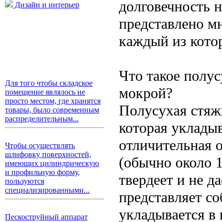
долговечность 
Дизайн и интерьер
представлено м
каждый из кото
Что такое полус
Для того чтобы складское
мокрой?
помещение являлось не
просто местом, где хранятся
Полусухая стяжк
товары, было современным
распределительным...
которая уклады
отличительная 
Чтобы осуществлять
шлифовку поверхностей,
(обычно около 1
имеющих цилиндрическую
и профильную форму,
твердеет и не д
пользуются
специализированными...
представляет со
укладывается в 
Пескоструйный аппарат