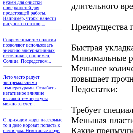
нужен для очистки
длительного вр
поверхностей для
предстоящей работы.
Например, чтобы нанести
рисунок на стекло,...
Преимущества п
Современные технологии
Быстрая укладка
позволяют использовать
энергию альтернативных
Минимальные ри
источников, например,
Солнца. Посредством...
Меньшее количе
повышает прочн
Лето часто радует
экстремальными
Недостатки:
температурами. Ослабить
негативное влияние
высокой температуры
можно за счет...
Требует специа
Меньшая пласти
С приходом жары насекомые
то и дело норовят попасть к
Какие преимуще
нам в дом. Некоторые люди