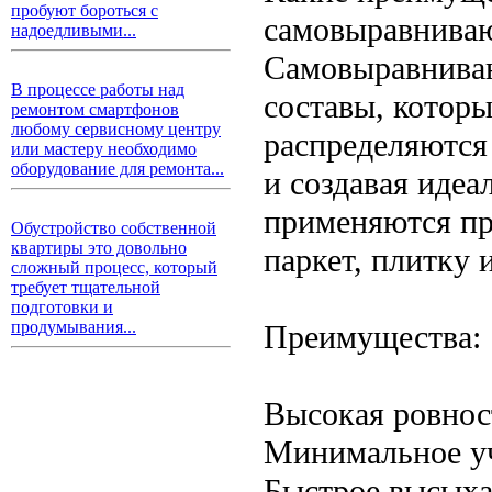
пробуют бороться с
самовыравнива
надоедливыми...
Самовыравнива
В процессе работы над
составы, которы
ремонтом смартфонов
любому сервисному центру
распределяются 
или мастеру необходимо
оборудование для ремонта...
и создавая иде
применяются пр
Обустройство собственной
квартиры это довольно
паркет, плитку 
сложный процесс, который
требует тщательной
подготовки и
продумывания...
Преимущества:
Высокая ровнос
Минимальное уч
Быстрое высыха