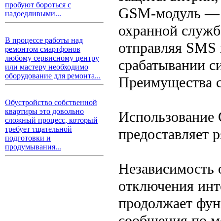
пробуют бороться с
GSM-модуль — о
надоедливыми...
охранной служб
В процессе работы над
отправляя SMS 
ремонтом смартфонов
любому сервисному центру
срабатывании с
или мастеру необходимо
оборудование для ремонта...
Преимущества 
Обустройство собственной
квартиры это довольно
Использование 
сложный процесс, который
требует тщательной
предоставляет 
подготовки и
продумывания...
Независимость 
отключения инт
продолжает фун
сообщения по м