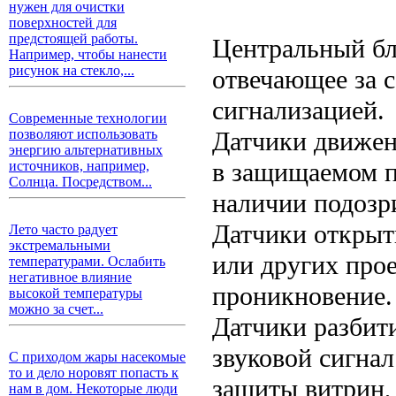
нужен для очистки
поверхностей для
предстоящей работы.
Центральный бл
Например, чтобы нанести
рисунок на стекло,...
отвечающее за с
сигнализацией.
Современные технологии
Датчики движе
позволяют использовать
энергию альтернативных
в защищаемом п
источников, например,
Солнца. Посредством...
наличии подозр
Датчики открыт
Лето часто радует
экстремальными
или других про
температурами. Ослабить
негативное влияние
проникновение.
высокой температуры
можно за счет...
Датчики разбит
звуковой сигнал
С приходом жары насекомые
то и дело норовят попасть к
защиты витрин, 
нам в дом. Некоторые люди