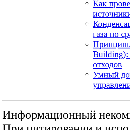
Как прове
источники
Конденсац
газа по с
Принципы 
Building)
отходов
Умный дом
управлени
Информационный некомме
При цитировании и испо