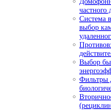
Домофонн
частного 
Система в
выбор кам
удаленног
Противовз
действит
Выбор бы
энергоэфф
Фильтры д
биологиче
Вторично
(рециклин