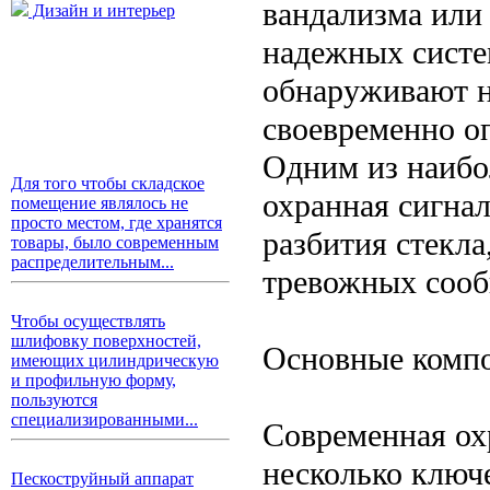
вандализма или
Дизайн и интерьер
надежных систе
обнаруживают н
своевременно о
Одним из наибо
Для того чтобы складское
охранная сигна
помещение являлось не
просто местом, где хранятся
разбития стекл
товары, было современным
распределительным...
тревожных соо
Чтобы осуществлять
шлифовку поверхностей,
Основные комп
имеющих цилиндрическую
и профильную форму,
пользуются
специализированными...
Современная ох
несколько ключ
Пескоструйный аппарат