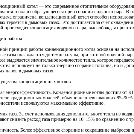
нсационный котел — это современное отопительное оборудовани
ивания тепла из образующегося при сгорании водяного пара. В о
отдача ограничена, конденсационный котел способен использова
ах теряется в дымовых газах. Это достигается за счет охлажден
ой происходит конденсация водяного пара, высвобождая при это
ип работы
ной принцип работы конденсационного котла основан на исполь
ые газы охлаждаются до температуры, при которой водяной пар к
са выделяется значительное количество тепла, которое передаетс
котел использует не только энергию сгорания топлива, но и доп
ых паров в дымовых газах.
ущества конденсационных котлов
ая энергоэффективность. Конденсационные котлы достигают КП
атели традиционных моделей, обычно не превышающих 85–90%. Э
оносители используются максимально эффективно.
мия газа. За счет использования дополнительного тепла из вод
ляют снизить расход газа примерно на 10–15% по сравнению с 
гичность. Более эффективное сгорание и сокращение выбросов 