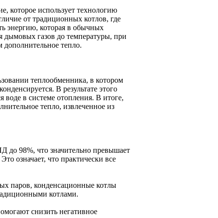
е, которое использует технологию
тличие от традиционных котлов, где
ть энергию, которая в обычных
ия дымовых газов до температуры, при
м дополнительное тепло.
зовании теплообменника, в котором
онденсируется. В результате этого
я воде в системе отопления. В итоге,
олнительное тепло, извлеченное из
Д до 98%, что значительно превышает
то означает, что практически все
яных паров, конденсационные котлы
традиционными котлами.
помогают снизить негативное