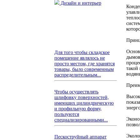
Дизайн и интерьер
Конде
улавл
тепло
систем
котор
Принц
Основ
Для того чтобы складское
дымов
помещение являлось не
процес
просто местом, где хранятся
такой 
товары, было современным
водян
распределительным...
Преим
Чтобы осуществлять
Высок
шлифовку поверхностей,
показ
имеющих цилиндрическую
энерг
и профильную форму,
пользуются
Эконо
специализированными...
позво
Эколо
Пескоструйный аппарат