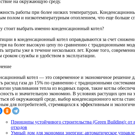
йствие на окружающую среду.
жность работы при более низких температурах. Конденсационны
лым полом и низкотемпературным отоплением, что еще больше с
у стоит выбрать именно конденсационный котел?
тиции в конденсационный котел оправдываются за счет снижени
тря на более высокую цену по сравнению с традиционными моде
ть затраты уже в течение нескольких лет. Кроме того, современ
м сроком службы и удобством в эксплуатации.
чение
нсационный котел — это современное и экономичное решение дл
ть расход газа до 15% по сравнению с традиционными системами
логии улавливания тепла из водяных паров, такие котлы обесп
асность и значительную экономию. В условиях растущих цен на 
иться об окружающей среде, выбор конденсационного котла стано
ным для потребителей, стремящихся к эффективным и экологичн
Принципы устойчивого строительства (Green Building): от
отходов
Умный дом для экономии энергии: автоматическое управле