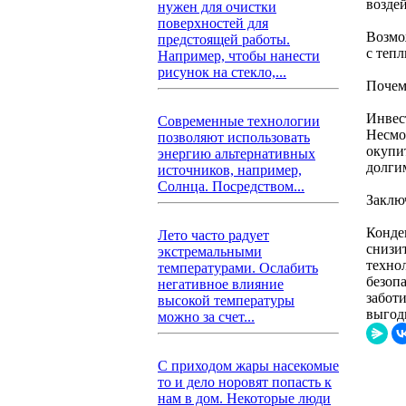
возде
нужен для очистки
поверхностей для
Возмо
предстоящей работы.
с теп
Например, чтобы нанести
рисунок на стекло,...
Почем
Инвес
Современные технологии
Несмо
позволяют использовать
окупи
энергию альтернативных
долги
источников, например,
Солнца. Посредством...
Заклю
Конде
Лето часто радует
снизи
экстремальными
техно
температурами. Ослабить
безоп
негативное влияние
забот
высокой температуры
выгод
можно за счет...
С приходом жары насекомые
то и дело норовят попасть к
нам в дом. Некоторые люди