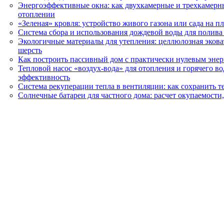
Энергоэффективные окна: как двухкамерные и трехкамерн
отоплении
«Зеленая» кровля: устройство живого газона или сада на 
Система сбора и использования дождевой воды для полива
Экологичные материалы для утепления: целлюлозная эковат
шерсть
Как построить пассивный дом с практически нулевым эне
Тепловой насос «воздух-вода» для отопления и горячего в
эффективность
Система рекуперации тепла в вентиляции: как сохранить т
Солнечные батареи для частного дома: расчет окупаемости,