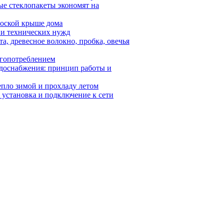
ые стеклопакеты экономят на
плоской крыше дома
 и технических нужд
а, древесное волокно, пробка, овечья
ргопотреблением
одоснабжения: принцип работы и
епло зимой и прохладу летом
 установка и подключение к сети