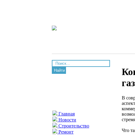
Ко
Найти
га
В сов
аспек
комме
Главная
возмо
стрем
Новости
Строительство
Что т
Ремонт