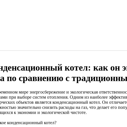
нденсационный котел: как он 
за по сравнению с традиционн
ременном мире энергосбережение и экологическая ответственнос
тами при выборе систем отопления. Одним из наиболее эффекти
рческих объектов является конденсационный котел. Он отличае
жностью значительно снизить расходы на газ, что делает его по
ящихся к экономии и экологической чистоте.
акое конденсационный котел?