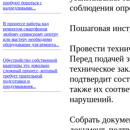
пробуют бороться с
соблюдения опр
надоедливыми...
В процессе работы над
Пошаговая инст
ремонтом смартфонов
любому сервисному центру
или мастеру необходимо
оборудование для ремонта...
Провести техни
Перед подачей з
Обустройство собственной
квартиры это довольно
техническое зак
сложный процесс, который
требует тщательной
подтвердит сос
подготовки и
продумывания...
также их соотв
нарушений.
Собрать докум
документ, подт