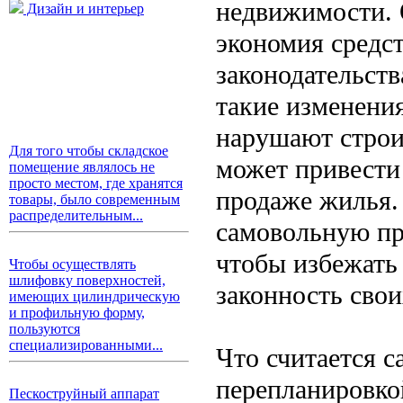
недвижимости. 
Дизайн и интерьер
экономия средст
законодательст
такие изменени
нарушают строи
Для того чтобы складское
может привести
помещение являлось не
просто местом, где хранятся
продаже жилья. 
товары, было современным
распределительным...
самовольную пр
чтобы избежать
Чтобы осуществлять
шлифовку поверхностей,
законность свои
имеющих цилиндрическую
и профильную форму,
пользуются
специализированными...
Что считается 
перепланировко
Пескоструйный аппарат