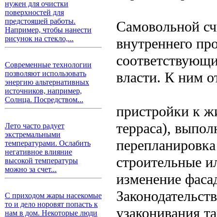
нужен для очистки
поверхностей для
предстоящей работы.
Самовольной сч
Например, чтобы нанести
рисунок на стекло,...
внутреннего пр
соответствующи
Современные технологии
власти. К ним о
позволяют использовать
энергию альтернативных
источников, например,
Солнца. Посредством...
пристройки к жи
терраса), выпол
Лето часто радует
экстремальными
перепланировка
температурами. Ослабить
негативное влияние
строительные и
высокой температуры
можно за счет...
изменение фасад
Законодательст
С приходом жары насекомые
то и дело норовят попасть к
узаконивания та
нам в дом. Некоторые люди