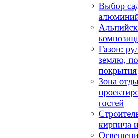
Выбор сад
алюминий,
Альпийска
композици
Газон: ру
землю, по
покрытия
Зона отды
проектиро
гостей
Строитель
кирпича и
Освещение