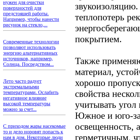
нужен для очистки
звукоизоляцию.
поверхностей для
предстоящей работы.
теплопотерь ре
Например, чтобы нанести
рисунок на стекло,...
энергосберегаю
покрытием.
Современные технологии
позволяют использовать
энергию альтернативных
Также применяю
источников, например,
Солнца. Посредством...
материал, усто
хорошо пропуска
Лето часто радует
экстремальными
свойства неско
температурами. Ослабить
негативное влияние
учитывать угол
высокой температуры
можно за счет...
Южное и юго-за
освещенность, 
С приходом жары насекомые
то и дело норовят попасть к
герметичным, чт
нам в дом. Некоторые люди