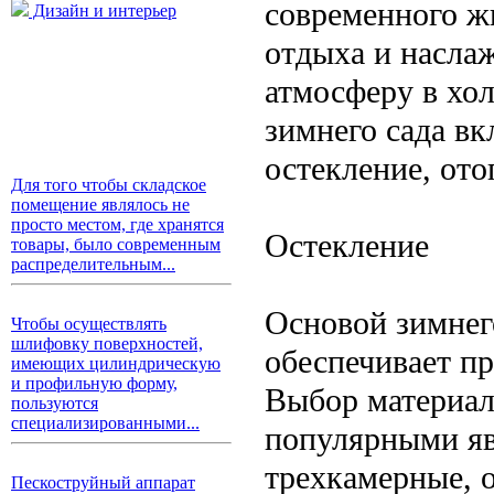
современного ж
Дизайн и интерьер
отдыха и насла
атмосферу в хол
зимнего сада вк
остекление, ото
Для того чтобы складское
помещение являлось не
просто местом, где хранятся
Остекление
товары, было современным
распределительным...
Основой зимнего
Чтобы осуществлять
шлифовку поверхностей,
обеспечивает п
имеющих цилиндрическую
и профильную форму,
Выбор материал
пользуются
специализированными...
популярными яв
трехкамерные, 
Пескоструйный аппарат