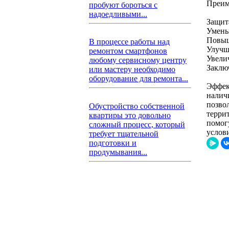
Преим
пробуют бороться с
надоедливыми...
Защит
Умень
Повыш
В процессе работы над
Улучш
ремонтом смартфонов
Увели
любому сервисному центру
Заклю
или мастеру необходимо
оборудование для ремонта...
Эффек
налич
позво
Обустройство собственной
терри
квартиры это довольно
помог
сложный процесс, который
услов
требует тщательной
подготовки и
продумывания...