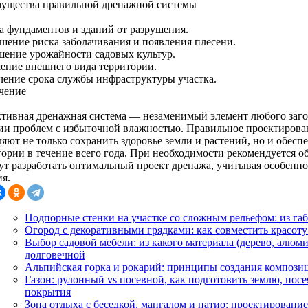
ущества правильной дренажной системы
а фундаментов и зданий от разрушения.
шение риска заболачивания и появления плесени.
ение урожайности садовых культур.
ение внешнего вида территории.
чение срока службы инфраструктуры участка.
чение
тивная дренажная система — незаменимый элемент любого загор
ии проблем с избыточной влажностью. Правильное проектирова
ляют не только сохранить здоровье земли и растений, но и обес
тории в течение всего года. При необходимости рекомендуется о
ут разработать оптимальный проект дренажа, учитывая особенно
ия.
Подпорные стенки на участке со сложным рельефом: из габ
Огород с декоративными грядками: как совместить красоту
Выбор садовой мебели: из какого материала (дерево, алюми
долговечной
Альпийская горка и рокарий: принципы создания компози
Газон: рулонный vs посевной, как подготовить землю, посе
покрытия
Зона отдыха с беседкой, мангалом и патио: проектирование