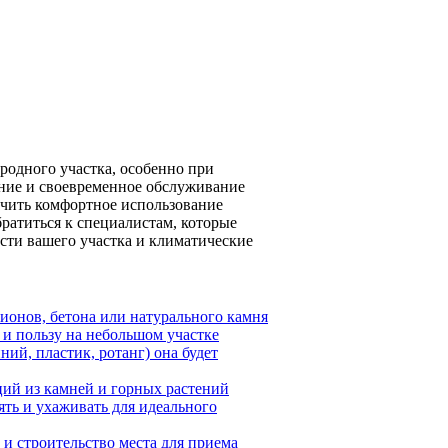
одного участка, особенно при
ние и своевременное обслуживание
печить комфортное использование
братиться к специалистам, которые
сти вашего участка и климатические
ионов, бетона или натурального камня
 и пользу на небольшом участке
ний, пластик, ротанг) она будет
ций из камней и горных растений
ять и ухаживать для идеального
 и строительство места для приема