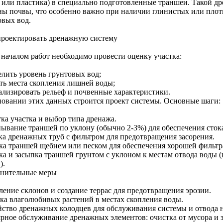
 или пластика) в специально подготовленные траншеи. Такой др
ны почвы, что особенно важно при наличии глинистых или плот
овых вод.
проектировать дренажную систему
 началом работ необходимо провести оценку участка:
елить уровень грунтовых вод;
ть места скопления лишней воды;
ализировать рельеф и почвенные характеристики.
новании этих данных строится проект системы. Основные шаги:
ка участка и выбор типа дренажа.
ывание траншей по уклону (обычно 2-3%) для обеспечения сток
ка дренажных труб с фильтром для предотвращения засорения.
ка траншей щебнем или песком для обеспечения хорошей фильтр
ка и засыпка траншей грунтом с уклоном к местам отвода воды (
).
нительные меры
ление склонов и создание террас для предотвращения эрозии.
ка влаголюбивых растений в местах скопления воды.
йство дренажных колодцев для обслуживания системы и отвода 
ярное обслуживание дренажных элементов: очистка от мусора и з