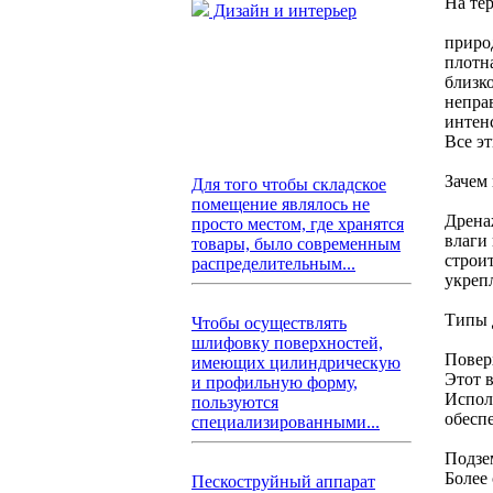
На те
Дизайн и интерьер
приро
плотн
близк
непра
интен
Все э
Зачем
Для того чтобы складское
помещение являлось не
Дрена
просто местом, где хранятся
влаги
товары, было современным
строи
распределительным...
укреп
Типы 
Чтобы осуществлять
шлифовку поверхностей,
Повер
имеющих цилиндрическую
Этот 
и профильную форму,
Исполь
пользуются
обесп
специализированными...
Подзе
Более
Пескоструйный аппарат