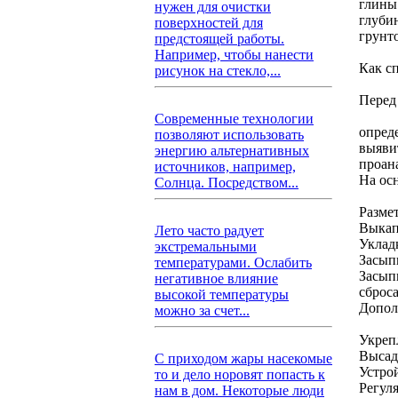
глины
нужен для очистки
глуби
поверхностей для
грунт
предстоящей работы.
Например, чтобы нанести
Как с
рисунок на стекло,...
Перед
Современные технологии
опред
позволяют использовать
выяви
энергию альтернативных
проан
источников, например,
На ос
Солнца. Посредством...
Размет
Выкап
Лето часто радует
Уклад
экстремальными
Засып
температурами. Ослабить
Засып
негативное влияние
сброса
высокой температуры
Допол
можно за счет...
Укреп
Высад
С приходом жары насекомые
Устро
то и дело норовят попасть к
Регул
нам в дом. Некоторые люди