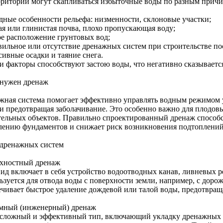
рритории могут скапливаться избыточные воды по разным причи
дные особенности рельефа: низменности, склоновые участки;
ая или глинистая почва, плохо пропускающая воду;
ое расположение грунтовых вод;
вильное или отсутствие дренажных систем при строительстве по
сивные осадки и таяние снега.
ти факторы способствуют застою воды, что негативно сказывается
 нужен дренаж
жная система помогает эффективно управлять водным режимом у
 и предотвращая заболачивание. Это особенно важно для плодовы
тельных объектов. Правильно спроектированный дренаж способс
лению фундаментов и снижает риск возникновения подтоплений
дренажных систем
хностный дренаж
вид включает в себя устройство водоотводных канав, ливневых 
зуется для отвода воды с поверхности земли, например, с дорож
ечивает быстрое удаление дождевой или талой воды, предотвраща
мный (инженерный) дренаж
 сложный и эффективный тип, включающий укладку дренажных т