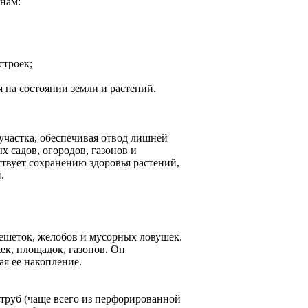
нам:
строек;
 на состоянии земли и растений.
частка, обеспечивая отвод лишней
х садов, огородов, газонов и
твует сохранению здоровья растений,
.
решеток, желобов и мусорных ловушек.
ек, площадок, газонов. Он
я ее накопление.
руб (чаще всего из перфорированной