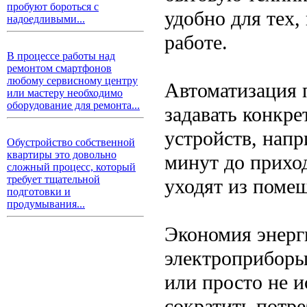
пробуют бороться с
удобно для тех,
надоедливыми...
работе.
В процессе работы над
ремонтом смартфонов
любому сервисному центру
Автоматизация 
или мастеру необходимо
оборудование для ремонта...
задавать конкр
устройств, напр
Обустройство собственной
квартиры это довольно
минут до приход
сложный процесс, который
требует тщательной
уходят из поме
подготовки и
продумывания...
Экономия энерг
электроприборы
или просто не 
сократить потр