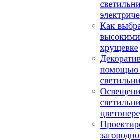
светильн
электриче
Как выбра
высокими 
хрущевке
Декоратив
помощью 
светильн
Освещение
светильн
цветопере
Проектир
загородно