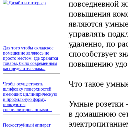
повседневной ж
Дизайн и интерьер
повышения комф
являются умные
управлять под
удаленно, по ра
Для того чтобы складское
способствует з
помещение являлось не
просто местом, где хранятся
повышению удоб
товары, было современным
распределительным...
Что такое умные
Чтобы осуществлять
шлифовку поверхностей,
имеющих цилиндрическую
и профильную форму,
Умные розетки 
пользуются
специализированными...
в домашнюю сеть
электропитание
Пескоструйный аппарат