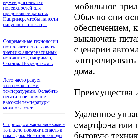
нужен для очистки
мобильное прил
поверхностей для
предстоящей работы.
Обычно они ос
Например, чтобы нанести
рисунок на стекло,...
обеспечением, 
выключать питан
Современные технологии
сценарии автом
позволяют использовать
энергию альтернативных
контролировать 
источников, например,
Солнца. Посредством...
дома.
Лето часто радует
экстремальными
Преимущества и
температурами. Ослабить
негативное влияние
высокой температуры
можно за счет...
Удаленное упра
смартфона или 
С приходом жары насекомые
то и дело норовят попасть к
бытовую техник
нам в дом. Некоторые люди