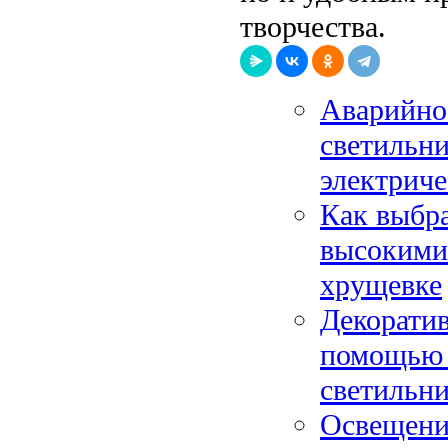
творчества.
Аварийное
светильн
электриче
Как выбра
высокими 
хрущевке
Декоратив
помощью 
светильн
Освещение