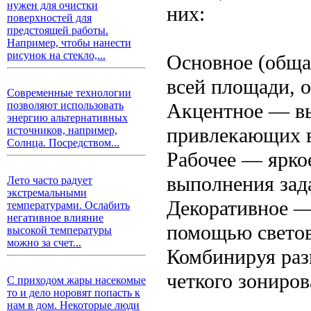
нужен для очистки
них:
поверхностей для
предстоящей работы.
Например, чтобы нанести
рисунок на стекло,...
Основное (обща
всей площади, 
Современные технологии
Акцентное — вы
позволяют использовать
энергию альтернативных
привлекающих 
источников, например,
Солнца. Посредством...
Рабочее — ярко
выполнения зад
Лето часто радует
экстремальными
Декоративное —
температурами. Ослабить
негативное влияние
помощью светов
высокой температуры
можно за счет...
Комбинируя раз
четкого зониров
С приходом жары насекомые
то и дело норовят попасть к
нам в дом. Некоторые люди