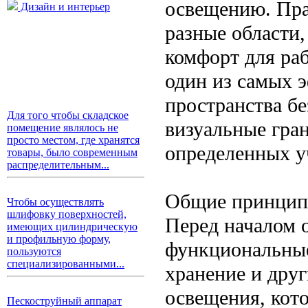
освещению. Пра
Дизайн и интерьер
разные области,
комфорт для ра
один из самых 
пространства бе
Для того чтобы складское
визуальные гра
помещение являлось не
просто местом, где хранятся
определенных у
товары, было современным
распределительным...
Общие принципы
Чтобы осуществлять
шлифовку поверхностей,
Перед началом 
имеющих цилиндрическую
и профильную форму,
функциональные
пользуются
специализированными...
хранение и друг
освещения, кот
Пескоструйный аппарат