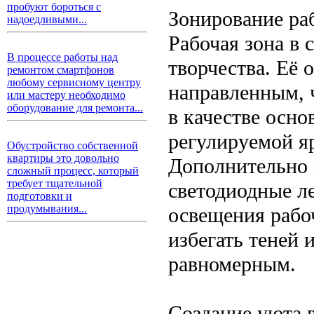
пробуют бороться с
Зонирование ра
надоедливыми...
Рабочая зона в 
В процессе работы над
творчества. Её
ремонтом смартфонов
любому сервисному центру
направленным, ч
или мастеру необходимо
оборудование для ремонта...
в качестве осно
регулируемой я
Обустройство собственной
квартиры это довольно
Дополнительно 
сложный процесс, который
требует тщательной
светодиодные л
подготовки и
продумывания...
освещения рабо
избегать теней 
равномерным.
Создание уюта 