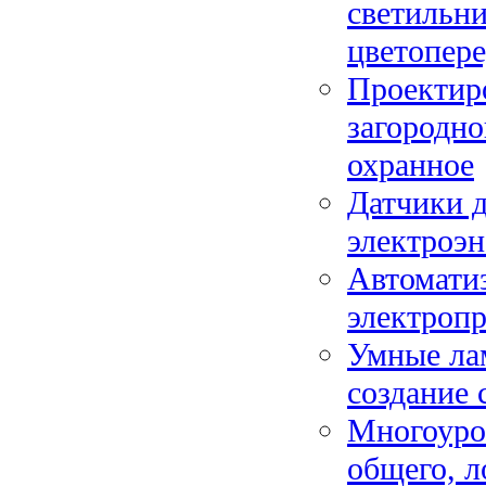
светильн
цветопере
Проектир
загородно
охранное
Датчики 
электроэн
Автомати
электроп
Умные ла
создание 
Многоуро
общего, л