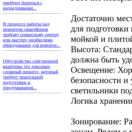
пробуют бороться с
надоедливыми...
Достаточно мест
В процессе работы над
для подготовки
ремонтом смартфонов
любому сервисному центру
мойкой и плито
или мастеру необходимо
оборудование для ремонта...
Высота: Станда
должна быть удо
Обустройство собственной
квартиры это довольно
Освещение: Хор
сложный процесс, который
требует тщательной
безопасности и 
подготовки и
продумывания...
светильники по
Логика хранени
Зонирование: Р
зонам. Рядом с 