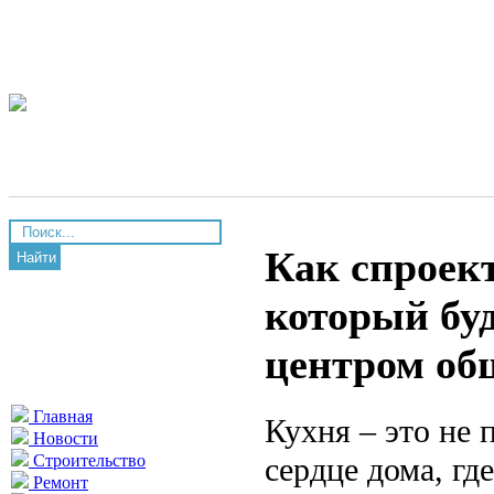
Как спроек
Найти
который буд
центром об
Главная
Кухня – это не 
Новости
сердце дома, гд
Строительство
Ремонт