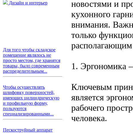
новостями и пр
Дизайн и интерьер
кухонного гарни
внимания. Важно
только функцио
располагающим
Для того чтобы складское
помещение являлось не
просто местом, где хранятся
1. Эргономика –
товары, было современным
распределительным...
Ключевым прин
Чтобы осуществлять
шлифовку поверхностей,
является эргоно
имеющих цилиндрическую
и профильную форму,
рабочего прост
пользуются
специализированными...
человека.
Пескоструйный аппарат