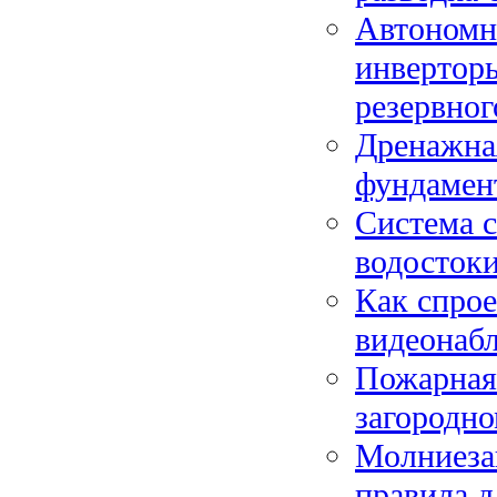
Автономно
инверторы
резервног
Дренажная
фундамент
Система с
водостоки
Как спрое
видеонабл
Пожарная
загородно
Молниезащ
правила д