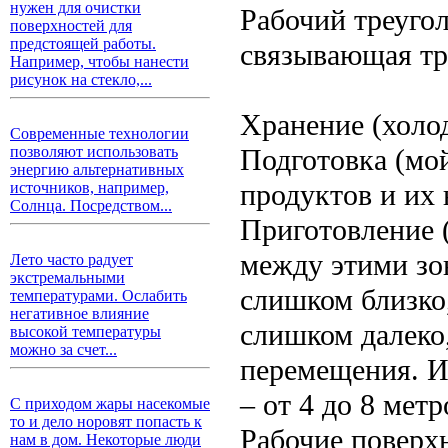
нужен для очистки
Рабочий треуго
поверхностей для
предстоящей работы.
связывающая тр
Например, чтобы нанести
рисунок на стекло,...
Хранение (холод
Современные технологии
Подготовка (мо
позволяют использовать
энергию альтернативных
продуктов и их 
источников, например,
Солнца. Посредством...
Приготовление (
между этими зо
Лето часто радует
экстремальными
слишком близко,
температурами. Ослабить
негативное влияние
слишком далеко,
высокой температуры
можно за счет...
перемещения. И
– от 4 до 8 метр
С приходом жары насекомые
то и дело норовят попасть к
Рабочие поверх
нам в дом. Некоторые люди