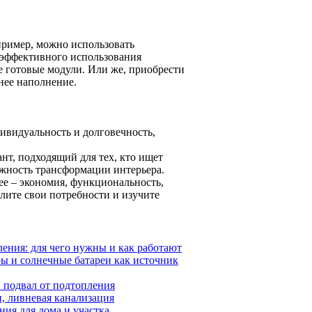
ример, можно использовать
 эффективного использования
е готовые модули. Или же, приобрести
нее наполнение.
дивидуальность и долговечность,
нт, подходящий для тех, кто ищет
ожность трансформации интерьера.
ее – экономия, функциональность,
елите свои потребности и изучите
ления: для чего нужны и как работают
ы и солнечные батареи как источник
и подвал от подтопления
, ливневая канализация
ия для дома и участка