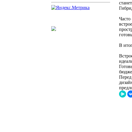
станет
Гибри
Часто
встро
прост
готов
В итог
Встро
идеал
Готов
бюдже
Перед
дизай
предл