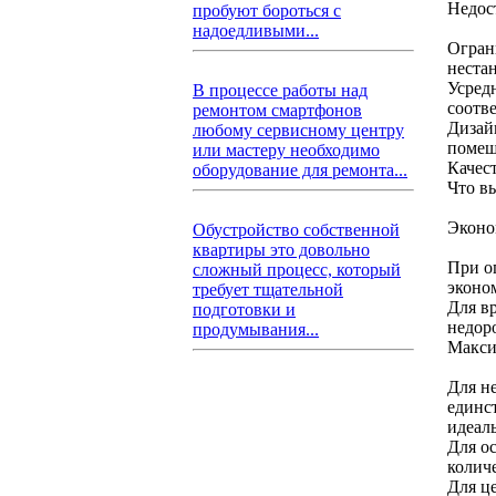
Недос
пробуют бороться с
надоедливыми...
Огран
неста
Усред
В процессе работы над
соотв
ремонтом смартфонов
Дизай
любому сервисному центру
помещ
или мастеру необходимо
Качес
оборудование для ремонта...
Что в
Эконо
Обустройство собственной
квартиры это довольно
При о
сложный процесс, который
эконо
требует тщательной
Для в
подготовки и
недор
продумывания...
Макси
Для н
единс
идеал
Для о
количе
Для ц