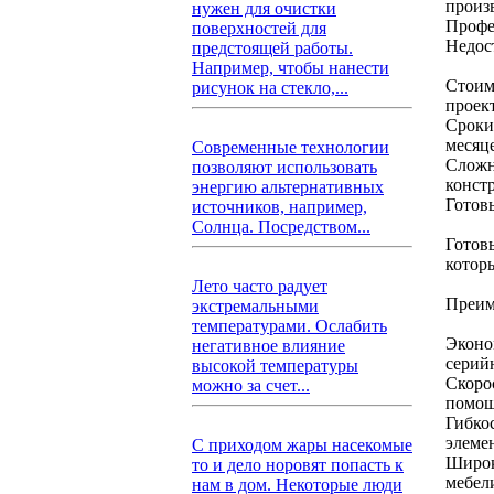
произ
нужен для очистки
Профе
поверхностей для
Недос
предстоящей работы.
Например, чтобы нанести
Стоимо
рисунок на стекло,...
проек
Сроки
месяц
Современные технологии
Сложн
позволяют использовать
конст
энергию альтернативных
Готов
источников, например,
Солнца. Посредством...
Готов
котор
Лето часто радует
Преим
экстремальными
температурами. Ослабить
Эконом
негативное влияние
серий
высокой температуры
Скоро
можно за счет...
помощ
Гибко
элеме
С приходом жары насекомые
Широк
то и дело норовят попасть к
мебел
нам в дом. Некоторые люди