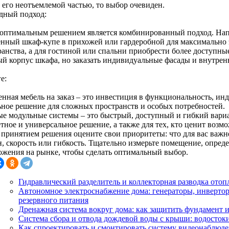
 его неотъемлемой частью, то выбор очевиден.
дный подход:
 оптимальным решением является комбинированный подход. Нап
енный шкаф-купе в прихожей или гардеробной для максимально
ранства, а для гостиной или спальни приобрести более доступны
ый корпус шкафа, но заказать индивидуальные фасады и внутрен
е:
енная мебель на заказ – это инвестиция в функциональность, ин
ьное решение для сложных пространств и особых потребностей.
ые модульные системы – это быстрый, доступный и гибкий вариа
тное и универсальное решение, а также для тех, кто ценит возм
 принятием решения оцените свои приоритеты: что для вас важн
н, скорость или гибкость. Тщательно измерьте помещение, опред
ожения на рынке, чтобы сделать оптимальный выбор.
Гидравлический разделитель и коллекторная разводка отоп
Автономное электроснабжение дома: генераторы, инвертор
резервного питания
Дренажная система вокруг дома: как защитить фундамент 
Система сбора и отвода дождевой воды с крыши: водостоки
Как спроектировать и смонтировать систему видеонаблюден