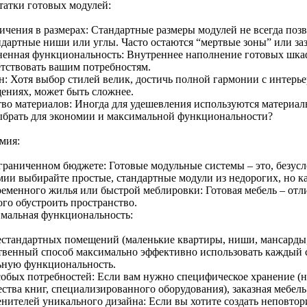
татки готовых модулей:
ичения в размерах: Стандартные размеры модулей не всегда позв
ндартные ниши или углы. Часто остаются “мертвые зоны” или за
ненная функциональность: Внутреннее наполнение готовых шка
етствовать вашим потребностям.
н: Хотя выбор стилей велик, достичь полной гармонии с интерь
ениях, может быть сложнее.
тво материалов: Иногда для удешевления используются материалы
ыбрать для экономии и максимальной функциональности?
мия:
граниченном бюджете: Готовые модульные системы – это, безусл
мии выбирайте простые, стандартные модули из недорогих, но к
ременного жилья или быстрой меблировки: Готовая мебель – отл
ого обустроить пространство.
мальная функциональность:
естандартных помещений (маленькие квартиры, ниши, мансарды, 
твенный способ максимально эффективно использовать каждый с
ьную функциональность.
собых потребностей: Если вам нужно специфическое хранение (н
ства книг, специализированного оборудования), заказная мебель
енителей уникального дизайна: Если вы хотите создать неповтор