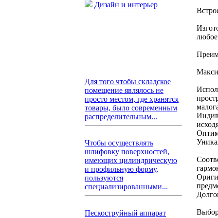
Дизайн и интерьер
Встро
Изгото
любое
Преим
Макси
Для того чтобы складское
Испол
помещение являлось не
прост
просто местом, где хранятся
малог
товары, было современным
Индив
распределительным...
исход
Оптим
Уника
Чтобы осуществлять
шлифовку поверхностей,
Соотв
имеющих цилиндрическую
гармо
и профильную форму,
Ориги
пользуются
предм
специализированными...
Долгов
Выбор
Пескоструйный аппарат