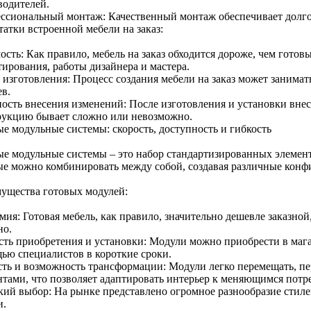
водителей.
ссиональный монтаж: Качественный монтаж обеспечивает долго
татки встроенной мебели на заказ:
сть: Как правило, мебель на заказ обходится дороже, чем готов
тирования, работы дизайнера и мастера.
 изготовления: Процесс создания мебели на заказ может занимать
ев.
ость внесения изменений: После изготовления и установки вне
рукцию бывает сложно или невозможно.
ые модульные системы: скорость, доступность и гибкость
ые модульные системы – это набор стандартизированных элемент
ые можно комбинировать между собой, создавая различные конф
ущества готовых модулей:
ия: Готовая мебель, как правило, значительно дешевле заказной
но.
сть приобретения и установки: Модули можно приобрести в мага
ью специалистов в короткие сроки.
сть и возможность трансформации: Модули легко перемещать, пе
нтами, что позволяет адаптировать интерьер к меняющимся потр
ий выбор: На рынке представлено огромное разнообразие стиле
и.