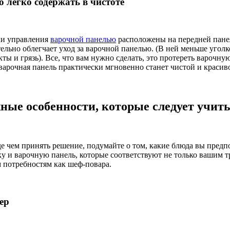
го легко содержать в чистоте
и управления
варочной панелью
расположены на передней панел
ельно облегчает уход за варочной панелью. (В ней меньше уголк
ты и грязь). Все, что вам нужно сделать, это протереть варочну
варочная панель практически мгновенно станет чистой и красив
ные особенности, которые следует учит
е чем принять решение, подумайте о том, какие блюда вы предп
ку и варочную панель, которые соответствуют не только вашим т
 потребностям как шеф-повара.
ер