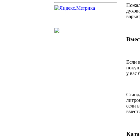
Пожал
духово
варьир
Вмес
Если 
покуп
у вас 
Станд
литров
если в
вмест
Ката