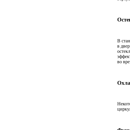
Осте
В ста
в две
остекл
эффек
во вр
Охла
Некот
цирку