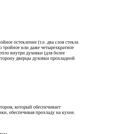
ное остекление (т.е. два слоя стекла
о тройное или даже четырехкратное
епло внутри духовки (для более
сторону дверцы духовки прохладной
ором, который обеспечивает
ки, обеспечивая прохладу на кухне.