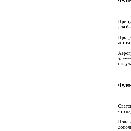
Функ
Прину
для б
Прогр
автом
Аэрог
элеме
получ
Функ
Свето
что ва
Повер
дополн