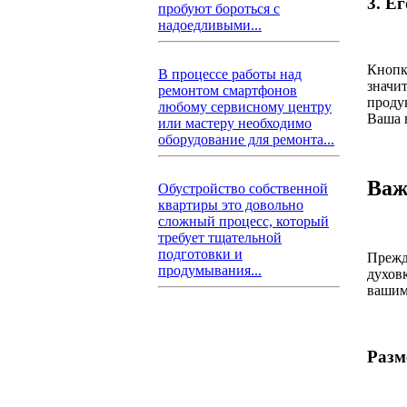
3. Е
пробуют бороться с
надоедливыми...
Кнопк
В процессе работы над
значит
ремонтом смартфонов
продук
любому сервисному центру
Ваша 
или мастеру необходимо
оборудование для ремонта...
Важ
Обустройство собственной
квартиры это довольно
сложный процесс, который
требует тщательной
подготовки и
Прежд
продумывания...
духов
вашим
Разм