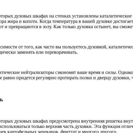
оторых духовых шкафах на стенках установлены каталитические
ора жира и копоти. Когда температура в вашей духовке достигае
ют и превращаются в золу. Как только духовка остынет, вы сможе
симости от того, как часто вы пользуетесь духовкой, каталитич
дически заменять или переворачивать.
итические нейтрализаторы сэкономят ваше время и силы. Однако
е равно придется регулярно протирать полки и дверцу духовки, 
ь
оторых духовых шкафах предусмотрена внутренняя решетка внутр
 использоваться только верхняя часть духовки. Эта функция отл
шек картофельных запеканок, фриттат и многого другого.