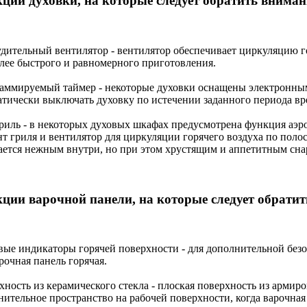
ции духовки, на которые следует обратить вниман
дительный вентилятор - вентилятор обеспечивает циркуляцию го
олее быстрого и равномерного приготовления.
аммируемый таймер - некоторые духовки оснащены электронны
атически выключать духовку по истечении заданного периода вр
риль - в некоторых духовых шкафах предусмотрена функция аэро
нт гриля и вентилятор для циркуляции горячего воздуха по поло
ается нежным внутри, но при этом хрустящим и аппетитным сна
ции варочной панели, на которые следует обратит
вые индикаторы горячей поверхности - для дополнительной безо
рочная панель горячая.
хность из керамического стекла - плоская поверхность из армир
ительное пространство на рабочей поверхности, когда варочная 