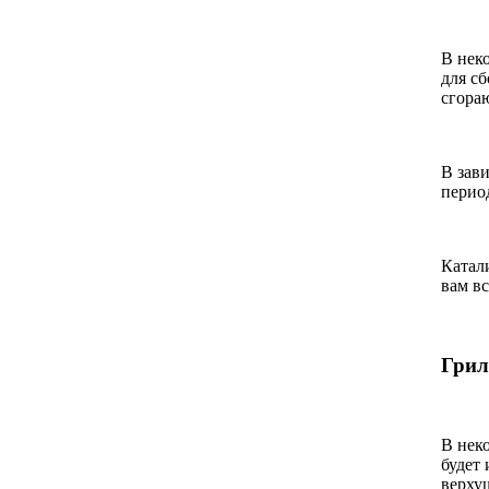
В нек
для сб
сгора
В зави
перио
Катал
вам вс
Грил
В нек
будет
верху