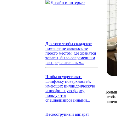
Дизайн и интерьер
Для того чтобы складское
помещение являлось не
просто местом, где хранятся
товары, было современным
распределительным...
Чтобы осуществлять
шлифовку поверхностей,
имеющих цилиндрическую
и профильную форму,
Больш
пользуются
необх
специализированными...
панел
Пескоструйный аппарат