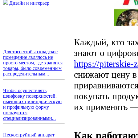
Дизайн и интерьер
Каждый, кто зах
знают о цифров
Для того чтобы складское
помещение являлось не
https://piterskie
просто местом, где хранятся
товары, было современным
снижают цену в
распределительным...
приравниваются
Чтобы осуществлять
покупать продук
шлифовку поверхностей,
имеющих цилиндрическую
их применять —
и профильную форму,
пользуются
специализированными...
Как работаю
Пескоструйный аппарат