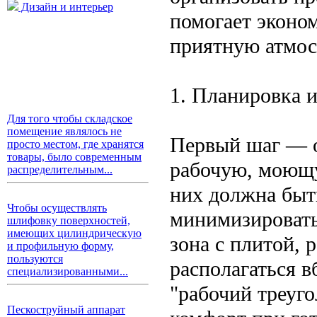
Дизайн и интерьер
помогает эконом
приятную атмос
1. Планировка 
Для того чтобы складское
помещение являлось не
Первый шаг — о
просто местом, где хранятся
товары, было современным
рабочую, моющу
распределительным...
них должна быт
Чтобы осуществлять
минимизировать
шлифовку поверхностей,
имеющих цилиндрическую
зона с плитой, 
и профильную форму,
пользуются
располагаться в
специализированными...
"рабочий треуго
Пескоструйный аппарат