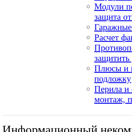
Модули п
защита от
Гаражные 
Расчет фа
Противопо
защитить 
Плюсы и м
подложку
Перила и 
монтаж, 
Информационный некомме