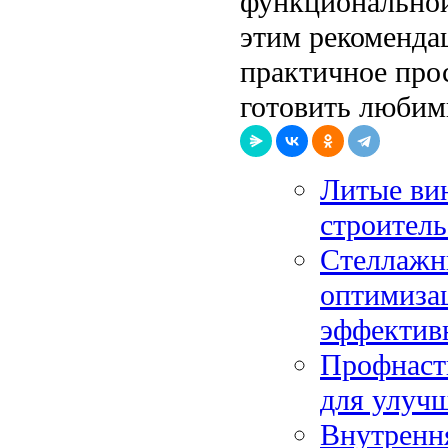
функциональной
этим рекоменда
практичное прос
готовить любим
Литые вин
строитель
Стеллажны
оптимиза
эффектив
Профнасти
для улучш
Внутрення