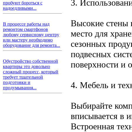
3. Использовани
пробуют бороться с
надоедливыми...
Высокие стены 
В процессе работы над
ремонтом смартфонов
место для хран
любому сервисному центру
или мастеру необходимо
сезонных проду
оборудование для ремонта...
подвесных сист
Обустройство собственной
поверхности и 
квартиры это довольно
сложный процесс, который
требует тщательной
подготовки и
4. Мебель и тех
продумывания...
Выбирайте комп
вписывается в и
Встроенная техн