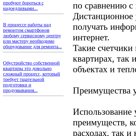
по сравнению с
пробуют бороться с
надоедливыми...
Дистанционное 
получать инфор
В процессе работы над
ремонтом смартфонов
интернет.
любому сервисному центру
или мастеру необходимо
Такие счетчики
оборудование для ремонта...
квартирах, так
Обустройство собственной
объектах и тепл
квартиры это довольно
сложный процесс, который
требует тщательной
подготовки и
Преимущества у
продумывания...
Использование 
преимуществ, к
расходах, так и