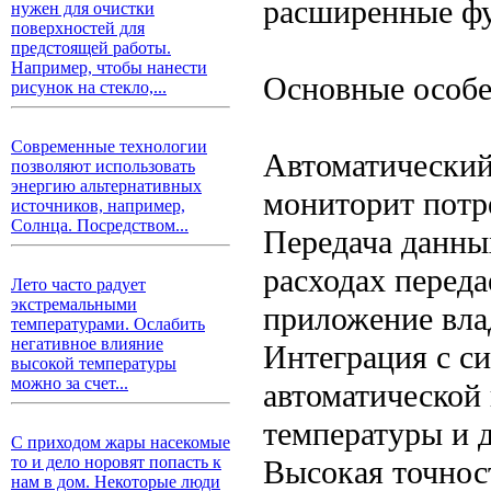
расширенные фу
нужен для очистки
поверхностей для
предстоящей работы.
Например, чтобы нанести
Основные особе
рисунок на стекло,...
Современные технологии
Автоматический
позволяют использовать
энергию альтернативных
мониторит потр
источников, например,
Солнца. Посредством...
Передача данны
расходах переда
Лето часто радует
экстремальными
приложение вла
температурами. Ослабить
негативное влияние
Интеграция с с
высокой температуры
можно за счет...
автоматической
температуры и 
С приходом жары насекомые
то и дело норовят попасть к
Высокая точнос
нам в дом. Некоторые люди