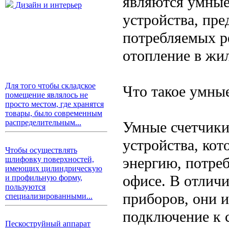
являются умные
Дизайн и интерьер
устройства, пре
потребляемых р
отопление в жи
Для того чтобы складское
Что такое умны
помещение являлось не
просто местом, где хранятся
товары, было современным
распределительным...
Умные счетчики
устройства, ко
Чтобы осуществлять
энергию, потре
шлифовку поверхностей,
имеющих цилиндрическую
офисе. В отлич
и профильную форму,
пользуются
приборов, они 
специализированными...
подключение к с
Пескоструйный аппарат