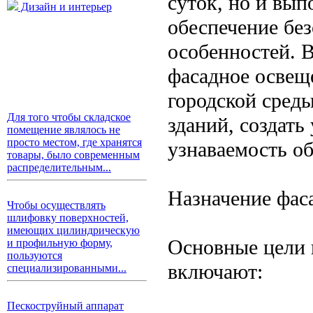
суток, но и вып
Дизайн и интерьер
обеспечение бе
особенностей. 
фасадное освещ
городской сред
Для того чтобы складское
зданий, создат
помещение являлось не
просто местом, где хранятся
узнаваемость об
товары, было современным
распределительным...
Назначение фас
Чтобы осуществлять
шлифовку поверхностей,
имеющих цилиндрическую
Основные цели 
и профильную форму,
пользуются
включают:
специализированными...
Пескоструйный аппарат