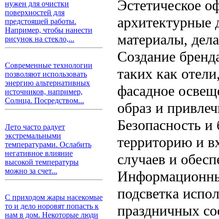
Эстетическое о
нужен для очистки
поверхностей для
архитектурные 
предстоящей работы.
Например, чтобы нанести
материалы, дела
рисунок на стекло,...
Создание бренд
Современные технологии
таких как отели
позволяют использовать
энергию альтернативных
фасадное освещ
источников, например,
Солнца. Посредством...
образ и привлеч
Безопасность и
Лето часто радует
экстремальными
территорию и в
температурами. Ослабить
негативное влияние
случаев и обесп
высокой температуры
можно за счет...
Информационный
подсветка испо
С приходом жары насекомые
то и дело норовят попасть к
праздничных со
нам в дом. Некоторые люди