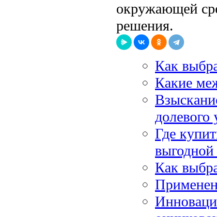
окружающей сре
решения.
Как выбра
Какие меж
Взыскание
долевого 
Где купи
выгодной
Как выбра
Применен
Инновации