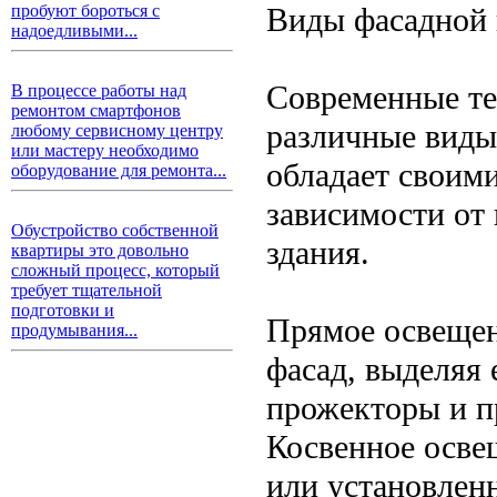
Виды фасадной 
пробуют бороться с
надоедливыми...
Современные те
В процессе работы над
ремонтом смартфонов
различные виды
любому сервисному центру
или мастеру необходимо
обладает своим
оборудование для ремонта...
зависимости от
Обустройство собственной
здания.
квартиры это довольно
сложный процесс, который
требует тщательной
подготовки и
Прямое освещен
продумывания...
фасад, выделяя 
прожекторы и п
Косвенное осве
или установленн