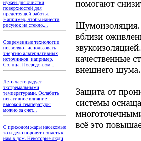
помогают снизи
нужен для очистки
поверхностей для
предстоящей работы.
Например, чтобы нанести
Шумоизоляция. 
рисунок на стекло,...
вблизи оживлен
Современные технологии
звукоизоляцией
позволяют использовать
энергию альтернативных
качественные с
источников, например,
Солнца. Посредством...
внешнего шума.
Лето часто радует
экстремальными
Защита от прон
температурами. Ослабить
негативное влияние
системы оснащ
высокой температуры
можно за счет...
многоточечными
всё это повыша
С приходом жары насекомые
то и дело норовят попасть к
нам в дом. Некоторые люди