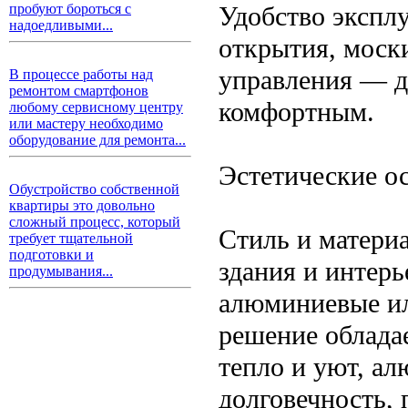
Удобство эксплу
пробуют бороться с
надоедливыми...
открытия, моск
управления — д
В процессе работы над
ремонтом смартфонов
комфортным.
любому сервисному центру
или мастеру необходимо
оборудование для ремонта...
Эстетические о
Обустройство собственной
квартиры это довольно
сложный процесс, который
Стиль и материа
требует тщательной
подготовки и
здания и интер
продумывания...
алюминиевые ил
решение облада
тепло и уют, а
долговечность,