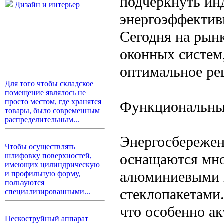
подчеркнуть ин
Дизайн и интерьер
энергоэффектив
Сегодня на рын
оконных систем
оптимальное ре
Для того чтобы складское
помещение являлось не
просто местом, где хранятся
Функциональные
товары, было современным
распределительным...
Энергосбережен
Чтобы осуществлять
оснащаются мн
шлифовку поверхностей,
имеющих цилиндрическую
алюминиевыми 
и профильную форму,
пользуются
стеклопакетами
специализированными...
что особенно ак
Пескоструйный аппарат