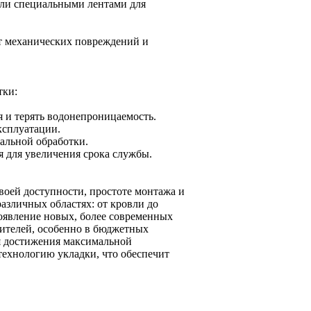
ли специальными лентами для
т механических повреждений и
тки:
 и терять водонепроницаемость.
ксплуатации.
иальной обработки.
я для увеличения срока службы.
воей доступности, простоте монтажа и
зличных областях: от кровли до
оявление новых, более современных
оителей, особенно в бюджетных
я достижения максимальной
технологию укладки, что обеспечит