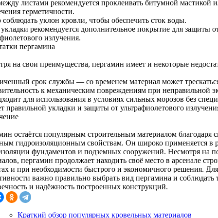
ежду листами рекомендуется проклеивать битумной мастикой и
ечения герметичности.
 соблюдать уклон кровли, чтобы обеспечить сток воды.
 укладки рекомендуется дополнительное покрытие для защиты о
афиолетового излучения.
татки пергамина
тря на свои преимущества, пергамин имеет и некоторые недоста
иченный срок службы — со временем материал может трескаться
вительность к механическим повреждениям при неправильной э
дходит для использования в условиях сильных морозов без спец
ет правильной укладки и защиты от ультрафиолетового излучени
чение
мин остаётся популярным строительным материалом благодаря с
ным гидроизоляционным свойствам. Он широко применяется в ра
изоляции фундаментов и подземных сооружений. Несмотря на п
иалов, пергамин продолжает находить своё место в арсенале стр
тах и при необходимости быстрого и экономичного решения. Дл
тивности важно правильно выбрать вид пергамина и соблюдать 
вечность и надёжность построенных конструкций.
Краткий обзор популярных кровельных материалов