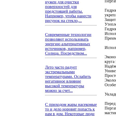
Перга
нужен для очистки
поверхностей для
Гидро
предстоящей работы.
укреп
Например, чтобы нанести
Защит
рисунок на стекло,...
Утепл
Гидро
Испол
Современные технологии
Преим
позволяют использовать
энергию альтернативных
Испол
источников, например,
Солнца. Посредством...
Эконо
круга
Надёж
Лето часто радует
Униве
экстремальными
Прост
температурами. Ослабить
Эколо
негативное влияние
Особе
высокой температуры
можно за счет...
Уклад
Перед
С приходом жары насекомые
Перга
то и дело норовят попасть к
масти
нам в дом. Некоторые люди