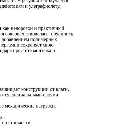
ости. В результате получается
здействиям и ультрафиолету.
ан как недорогой и практичный
ия совершенствовалась, появились
с добавлением полимерных
пергамин сохраняет свою
одаря простоте монтажа и
защищает конструкции от влаги.
аются специальными слоями,
ые механические нагрузки.
я.
 по стоимости.