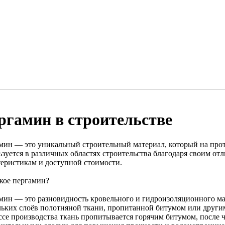
ргамин в строительстве
мин — это уникальный строительный материал, который на про
ьзуется в различных областях строительства благодаря своим 
теристикам и доступной стоимости.
акое пергамин?
мин — это разновидность кровельного и гидроизоляционного ма
льких слоёв полотняной ткани, пропитанной битумом или друг
ссе производства ткань пропитывается горячим битумом, после 