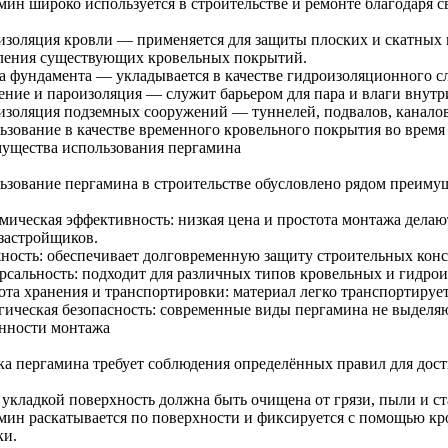
мин широко используется в строительстве и ремонте благодаря с
изоляция кровли — применяется для защиты плоских и скатных к
ления существующих кровельных покрытий.
а фундамента — укладывается в качестве гидроизоляционного с
ение и пароизоляция — служит барьером для пара и влаги внутр
изоляция подземных сооружений — туннелей, подвалов, каналов
ьзование в качестве временного кровельного покрытия во время
ущества использования пергамина
ьзование пергамина в строительстве обусловлено рядом преиму
мическая эффективность: низкая цена и простота монтажа делаю
 застройщиков.
ность: обеспечивает долговременную защиту строительных кон
рсальность: подходит для различных типов кровельных и гидро
ота хранения и транспортировки: материал легко транспортирует
гическая безопасность: современные виды пергамина не выделя
нности монтажа
ка пергамина требует соблюдения определённых правил для дос
 укладкой поверхность должна быть очищена от грязи, пыли и с
мин раскатывается по поверхности и фиксируется с помощью кро
ки.