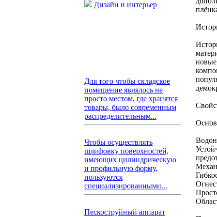
допол
Дизайн и интерьер
плёнк
Истор
Истор
матер
новые
компо
попул
Для того чтобы складское
демок
помещение являлось не
просто местом, где хранятся
Свойс
товары, было современным
распределительным...
Основ
Водон
Чтобы осуществлять
Устой
шлифовку поверхностей,
предо
имеющих цилиндрическую
Механ
и профильную форму,
Гибкос
пользуются
Огнест
специализированными...
Прост
Облас
Пескоструйный аппарат