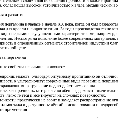
нительными слоями для повышения прочности и водонепроницаем
а, обладающая высокой устойчивостью к влаге, механическим во
ия и развитие
ия пергамина началась в начале XX века, когда он был разработ
иал для кровли и гидроизоляции. За годы производства технолог
 виды пергамина с улучшенными характеристиками, например, 
нентов. Несмотря на появление более современных материалов, 
ярность в определённых сегментах строительной индустрии благ
ратичной цене.
тва пергамина
ные свойства пергамина включают:
епроницаемость: благодаря битумному пропитанию он отлично 
чивость к ультрафиолету: современные виды пергамина покрыв
твращающими разрушение под воздействием солнца.
ическая прочность: материал способен выдерживать значительн
ть: легко гнётся и монтируется на сложных поверхностях.
ойкость: практически не горит и замедляет распространение огн
ота монтажа и доступность: лёгкий в использовании и недорогой
ти применения