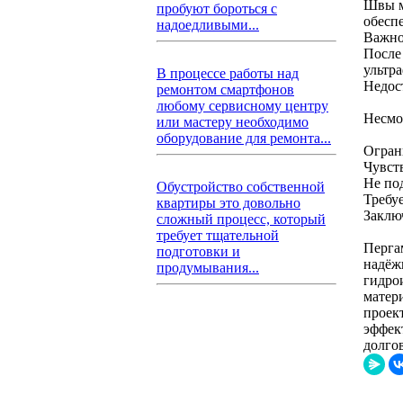
Швы м
пробуют бороться с
обесп
надоедливыми...
Важно
После
ультр
В процессе работы над
Недос
ремонтом смартфонов
любому сервисному центру
Несмо
или мастеру необходимо
оборудование для ремонта...
Огран
Чувст
Не по
Обустройство собственной
Требу
квартиры это довольно
Заклю
сложный процесс, который
требует тщательной
Перга
подготовки и
надёж
продумывания...
гидро
матер
проек
эффек
долго