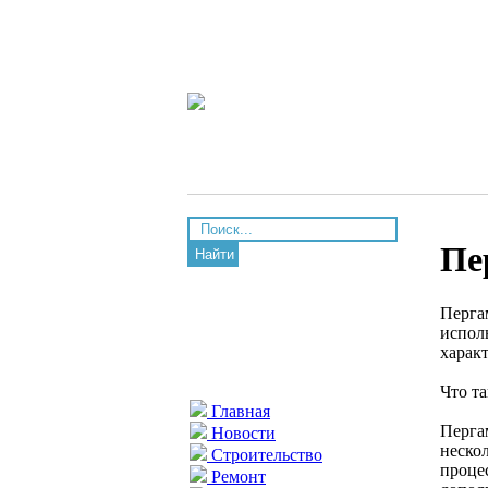
Пе
Найти
Перга
испол
харак
Что т
Главная
Перга
Новости
неско
Строительство
проце
Ремонт