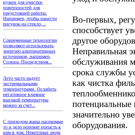
нужен для очистки
поверхностей для
предстоящей работы.
Во-первых, рег
Например, чтобы нанести
рисунок на стекло,...
способствует у
другое оборудо
Современные технологии
позволяют использовать
Неправильная эк
энергию альтернативных
источников, например,
обслуживания м
Солнца. Посредством...
срока службы у
Лето часто радует
как чистка филь
экстремальными
температурами. Ослабить
теплообменнико
негативное влияние
высокой температуры
потенциальные 
можно за счет...
значительно ув
С приходом жары насекомые
оборудования.
то и дело норовят попасть к
нам в дом. Некоторые люди