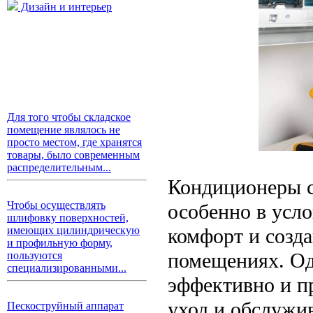
Дизайн и интерьер
Для того чтобы складское
помещение являлось не
просто местом, где хранятся
товары, было современным
распределительным...
Кондиционеры с
Чтобы осуществлять
особенно в усл
шлифовку поверхностей,
комфорт и созд
имеющих цилиндрическую
и профильную форму,
помещениях. Од
пользуются
специализированными...
эффективно и п
уход и обслужи
Пескоструйный аппарат