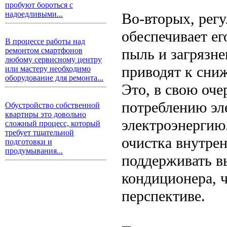
пробуют бороться с
надоедливыми...
Во-вторых, рег
обеспечивает е
В процессе работы над
пыль и загрязн
ремонтом смартфонов
любому сервисному центру
приводят к сни
или мастеру необходимо
оборудование для ремонта...
Это, в свою оч
потреблению эл
Обустройство собственной
квартиры это довольно
электроэнергию.
сложный процесс, который
требует тщательной
очистка внутре
подготовки и
продумывания...
поддерживать в
кондиционера, 
перспективе.