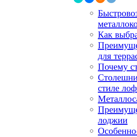
Быстрово
металлок
Как выбра
Преимущес
для терра
Почему с
Столешниц
стиле лоф
Металлос
Преимуще
лоджии
Особенно