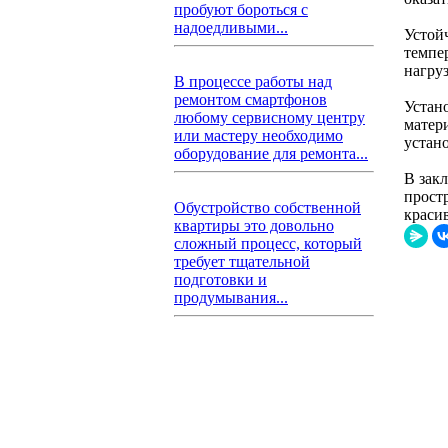
пробуют бороться с
надоедливыми...
Устой
темпе
нагру
В процессе работы над
ремонтом смартфонов
Устан
любому сервисному центру
матер
или мастеру необходимо
устан
оборудование для ремонта...
В зак
простр
Обустройство собственной
краси
квартиры это довольно
сложный процесс, который
требует тщательной
подготовки и
продумывания...