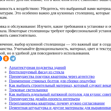
чивость к воздействию: Убедитесь, что выбранный вами материа
ратурам. Это особенно важно для кухонных столешниц, которые
зкам.
овка и обслуживание: Изучите, какие требования к установке и
иала. Некоторые столешницы требуют профессиональной установ
овить самостоятельно.
лючение, выбор кухонной столешницы — это важный шаг в созд
анства. Учитывайте функциональность, материал, цвет и текстур
вой, но и удобной для повседневного использования.
Архитектурная подсветка зданий
Вентилируемый фасад из стекла
Преимущества покупки квартиры через агентство
Применение стяжных болтов для сборки опалубки
Как выбрать строительный материал, который служит века
Трековые светильники
Как выбрать идеальный натяжной потолок для кухни: сове
Преимущества дизайн-проекта интерьера
Перепланировка квартиры: почему нужно согласование
Цементная штукатурка и другие материалы для выравнива