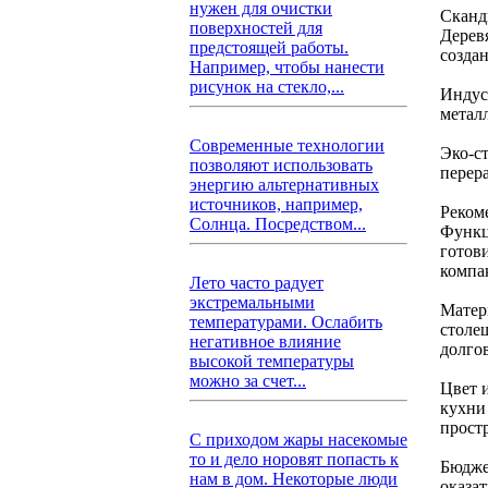
нужен для очистки
Сканд
поверхностей для
Дерев
предстоящей работы.
созда
Например, чтобы нанести
рисунок на стекло,...
Индус
метал
Современные технологии
Эко-с
позволяют использовать
перер
энергию альтернативных
источников, например,
Реком
Солнца. Посредством...
Функци
готов
компа
Лето часто радует
экстремальными
Матер
температурами. Ослабить
столе
негативное влияние
долго
высокой температуры
можно за счет...
Цвет 
кухни
простр
С приходом жары насекомые
то и дело норовят попасть к
Бюдже
нам в дом. Некоторые люди
оказат