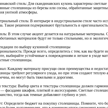
инавский стиль: Для скандинавских кухонь характерны светлые
янные столешницы из березы или сосны, обработанные защитным
ния уютной атмосферы.
триальный стиль: В интерьере в индустриальном стиле часто ис
ла. Такие решения подчеркивают брутальность и оригинальность
тиль: В этом случае акцент делается на натуральные материалы.
аботанных материалов будут не только стильными, но и экологи
ендации по выбору кухонной столешницы
ональность: Прежде всего, определитесь с тем, как вы будете и
ите, выбирайте устойчивые к повреждениям и легкие в уходе мат
ктные столешницы.
иал: Каждому материалу присущи свои преимущества и недоста
шницы требуют регулярного ухода, но при этом создают теплую
вечны, но могут быть тяжелыми и дорогими.
и текстура: Выбор цвета и текстуры столешницы должен гармон
 — фасадами шкафов, плиткой и аксессуарами. Светлые столеш
анство, тогда как темные добавляют глубину и уют.
т: Определите бюджет на покупку столешницы. Помните, что бо
ься более долговечными, что в конечном итоге сэкономит ваши с