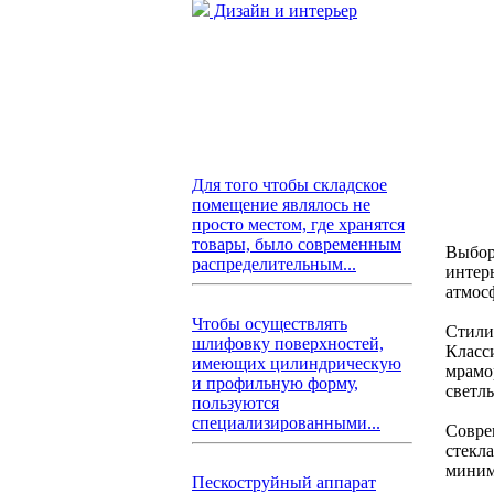
Дизайн и интерьер
Для того чтобы складское
помещение являлось не
просто местом, где хранятся
товары, было современным
Выбор
распределительным...
интер
атмос
Чтобы осуществлять
Стили
шлифовку поверхностей,
Класс
имеющих цилиндрическую
мрамо
и профильную форму,
светл
пользуются
специализированными...
Совре
стекла
миним
Пескоструйный аппарат