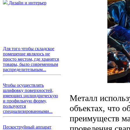
Дизайн и интерьер
Для того чтобы складское
помещение являлось не
просто местом, где хранятся
товары, было современным
распределительным...
Чтобы осуществлять
шлифовку поверхностей,
Металл использ
имеющих цилиндрическую
и профильную форму,
объектах, что 
пользуются
специализированными...
преимуществ ма
проведения сва
Пескоструйный аппарат