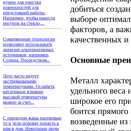
нужен для очистки
добиться созда
поверхностей для
предстоящей работы.
выборе оптимал
Например, чтобы нанести
рисунок на стекло,...
факторов, а важ
качественных и
Современные технологии
позволяют использовать
энергию альтернативных
источников, например,
Основные преи
Солнца. Посредством...
Лето часто радует
Металл характе
экстремальными
температурами. Ослабить
удельного веса 
негативное влияние
высокой температуры
широкое его пр
можно за счет...
боится прямого 
С приходом жары насекомые
возведенные из
то и дело норовят попасть к
нам в дом. Некоторые люди