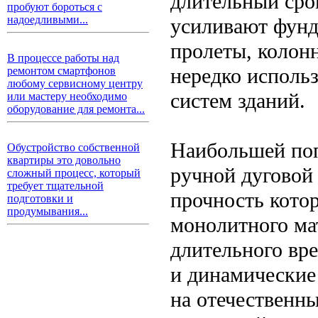
длительный сро
пробуют бороться с
надоедливыми...
усиливают фунд
пролеты, колон
В процессе работы над
нередко исполь
ремонтом смартфонов
любому сервисному центру
систем зданий.
или мастеру необходимо
оборудование для ремонта...
Наибольшей поп
Обустройство собственной
квартиры это довольно
ручной дуговой 
сложный процесс, который
требует тщательной
прочность кото
подготовки и
продумывания...
монолитного ма
длительного вр
и динамические
на отечественн