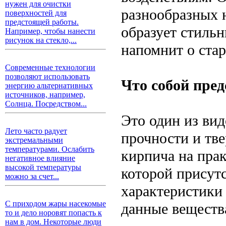
нужен для очистки
разнообразных 
поверхностей для
предстоящей работы.
образует стиль
Например, чтобы нанести
рисунок на стекло,...
напомнит о ста
Современные технологии
позволяют использовать
Что собой пре
энергию альтернативных
источников, например,
Солнца. Посредством...
Это один из вид
Лето часто радует
прочности и тв
экстремальными
температурами. Ослабить
кирпича на прак
негативное влияние
высокой температуры
которой присут
можно за счет...
характеристики 
С приходом жары насекомые
данные вещества
то и дело норовят попасть к
нам в дом. Некоторые люди