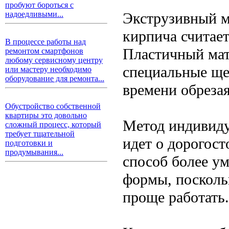
пробуют бороться с
Экструзивный м
надоедливыми...
кирпича считае
В процессе работы над
Пластичный мат
ремонтом смартфонов
любому сервисному центру
специальные ще
или мастеру необходимо
оборудование для ремонта...
времени обреза
Обустройство собственной
квартиры это довольно
Метод индивиду
сложный процесс, который
требует тщательной
идет о дорогос
подготовки и
продумывания...
способ более у
формы, посколь
проще работать.