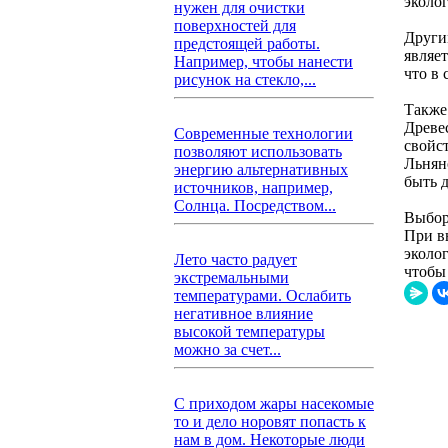
эколо
нужен для очистки
поверхностей для
Други
предстоящей работы.
являет
Например, чтобы нанести
что в
рисунок на стекло,...
Также
Древе
Современные технологии
свойс
позволяют использовать
Льнян
энергию альтернативных
быть 
источников, например,
Солнца. Посредством...
Выбор
При в
эколо
Лето часто радует
чтобы
экстремальными
температурами. Ослабить
негативное влияние
высокой температуры
можно за счет...
С приходом жары насекомые
то и дело норовят попасть к
нам в дом. Некоторые люди