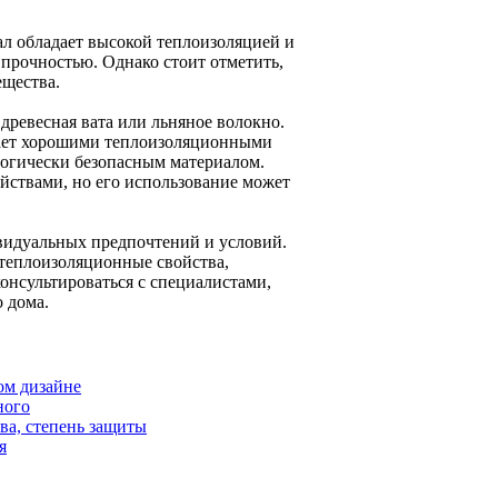
ал обладает высокой теплоизоляцией и
 прочностью. Однако стоит отметить,
ещества.
древесная вата или льняное волокно.
адает хорошими теплоизоляционными
логически безопасным материалом.
ствами, но его использование может
ивидуальных предпочтений и условий.
 теплоизоляционные свойства,
консультироваться с специалистами,
 дома.
ом дизайне
ного
ва, степень защиты
я