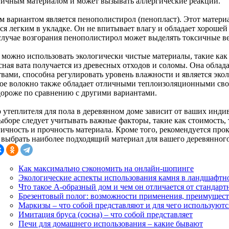
гичным материалом и может вызывать аллергические реакции.
м вариантом является пенополистирол (пенопласт). Этот матери
ся легким в укладке. Он не впитывает влагу и обладает хорошей
 случае возгорания пенополистирол может выделять токсичные в
 можно использовать экологически чистые материалы, такие как 
сная вата получается из древесных отходов и соломы. Она обл
твами, способна регулировать уровень влажности и является эко
ое волокно также обладает отличными теплоизоляционными свой
дороже по сравнению с другими вариантами.
 утеплителя для пола в деревянном доме зависит от ваших инд
ыборе следует учитывать важные факторы, такие как стоимость,
гичность и прочность материала. Кроме того, рекомендуется про
 выбрать наиболее подходящий материал для вашего деревянного
Как максимально сэкономить на онлайн-шопинге
Экологические аспекты использования камня в ландшафтн
Что такое А-образный дом и чем он отличается от стандарт
Брезентовый полог: возможности применения, преимущест
Маркизы – что собой представляют и для чего используютс
Имитация бруса (сосна) – что собой представляет
Печи для домашнего использования – какие бывают