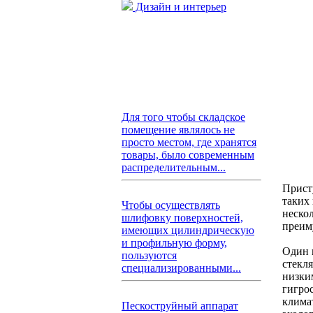
Дизайн и интерьер
Для того чтобы складское
помещение являлось не
просто местом, где хранятся
товары, было современным
распределительным...
Прист
таких
Чтобы осуществлять
неско
шлифовку поверхностей,
преим
имеющих цилиндрическую
и профильную форму,
Один 
пользуются
стекл
специализированными...
низки
гигро
клима
Пескоструйный аппарат