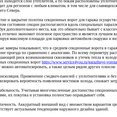
х находится слой утеплителя, а по бокам расположены уплотните
дит для регионов с любым климатом, в том числе для славящихс
его Севера.
тие и закрытие полотна секционных ворот для гаража осуществл
том состоянии секции располагаются вдоль специальных парал
ебуя дополнительного места, как это обязательно бывает с клас
д отлично экономит полезное пространство и является лучшим в
тируя максимум площади для парковки автомобиля снаружи и вн
ые замеры показывают, что в среднем секционные ворота в гар
ине проезда по сравнению с аналогами. По всему периметру рас
шающий риск возникновения сквозняков и утечек тепла в холодн
ных секционных ворот
https://www.service4you.ru/garazhnye-vorot
у можно автоматизировать, а также целым рядом других плюсов:
лоизоляция. Применение сэндвич-панелей с уплотнителями и бе
изировать вероятность появления мостиков холода, снижает зат
табельность. Учитывая многочисленные достоинства секционны
ями, их покупка и установка полностью оправдывает себя.
етичность. Аккуратный внешний вид с множеством вариантов ц
етствует актуальным тенденциям наружного дизайна зданий.