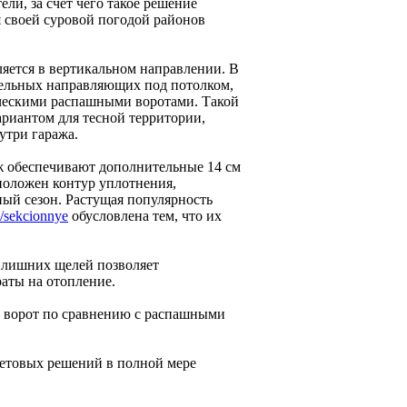
ли, за счет чего такое решение
я своей суровой погодой районов
яется в вертикальном направлении. В
лельных направляющих под потолком,
сическими распашными воротами. Такой
ариантом для тесной территории,
утри гаража.
аж обеспечивают дополнительные 14 см
положен контур уплотнения,
ый сезон. Растущая популярность
a/sekcionnye
обусловлена тем, что их
з лишних щелей позволяет
раты на отопление.
х ворот по сравнению с распашными
ветовых решений в полной мере