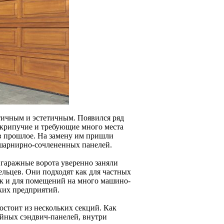
тичным и эстетичным. Появился ряд
скрипучие и требующие много места
 в прошлое. На замену им пришли
шарнирно-сочлененных панелей.
е гаражные ворота уверенно заняли
льцев. Они подходят как для частных
ак и для помещений на много машино-
ких предприятий.
состоит из нескольких секций. Как
йных сэндвич-панелей, внутри