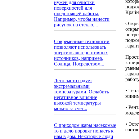
которы
нужен для очистки
подхо
поверхностей для
Крайн
предстоящей работы.
Например, чтобы нанести
Откры
рисунок на стекло,...
откры
не тр
подхо
Современные технологии
гаран
позволяют использовать
энергию альтернативных
Прост
источников, например,
к шир
Солнца. Посредством...
умень
гараж
работ
Лето часто радует
экстремальными
• Теп
температурами. Ослабить
миним
негативное влияние
высокой температуры
• Рен
можно за счет...
модел
• Эст
С приходом жары насекомые
соотв
то и дело норовят попасть к
нам в дом. Некоторые люди