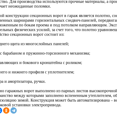
ество. Для производства используются прочные материалы, а про
чает неожиданные поломки.
ой конструкции секционных ворот в гараж является полотно, со
ненных шарнирами горизонтальных сэндвич-панелей, передвига
ложенным по бокам проема и под потолком направляющим. Эксп
тельных физических усилий, за счет того, что полотно уравнов
йство секционных ворот состоит из:
еднего щита из многослойных панелей;
а с барабаном и пружинно-торсионного механизма;
равляющих и бокового кронштейна с роликом;
хнего и нижнего профиля с уплотнителем;
ра и амортизатора, ручки.
но гаражных ворот выполнено из парных листов высокопрочной
ранство между которыми заполнено вспененным утеплителем, 
изоляцию зимой. Конструкция может быть автоматизирована – в
оковой установки электропривода.