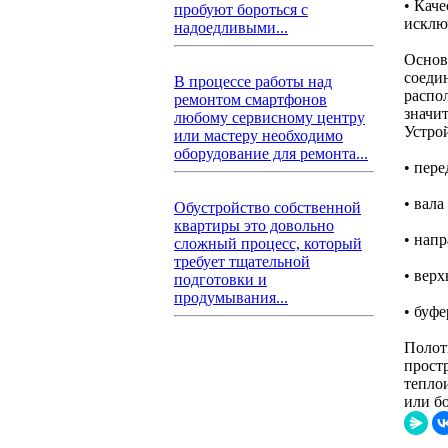
• Кач
пробуют бороться с
исклю
надоедливыми...
Основ
соеди
В процессе работы над
распо
ремонтом смартфонов
значи
любому сервисному центру
Устро
или мастеру необходимо
оборудование для ремонта...
• пер
• вал
Обустройство собственной
квартиры это довольно
• нап
сложный процесс, который
требует тщательной
• вер
подготовки и
продумывания...
• буфе
Полот
прост
тепло
или б