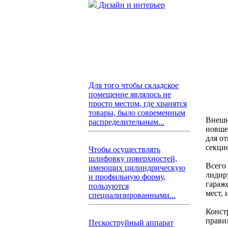
Дизайн и интерьер
Для того чтобы складское
помещение являлось не
просто местом, где хранятся
товары, было современным
Внешн
распределительным...
новше
для о
секци
Чтобы осуществлять
шлифовку поверхностей,
Всего 
имеющих цилиндрическую
лидир
и профильную форму,
гараж
пользуются
мест,
специализированными...
Констр
прави
Пескоструйный аппарат