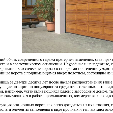
ий облик современного гаража претерпел изменения, став прак
ств и в его техническом оснащении. Неудобные и ненадежные, 
ткрывания классические ворота со створками постепенно уходят
онные ворота с поднимающимся вверх полотном, состоящим из 
лишь за два-три десятка лет после начала распространения таки
ующие позиции по популярности среди отечественных автовладе
ей, например, устанавливающихся рядом с загородным домом, т
 использующихся в работе промышленных, коммерческих, складс
укция секционных ворот, как легко догадаться из их названия, 
ло, эти элементы выполнены в виде прочных и теплых многосло