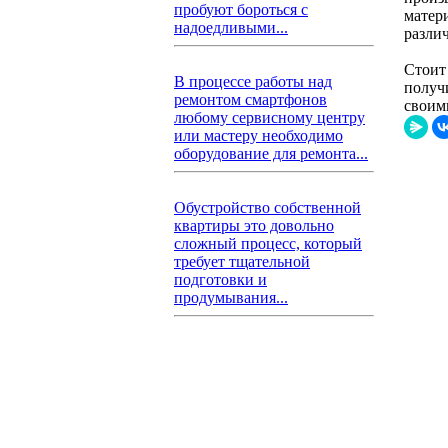
пробуют бороться с
матери
надоедливыми...
разли
Стоит
В процессе работы над
получ
ремонтом смартфонов
своим
любому сервисному центру
или мастеру необходимо
оборудование для ремонта...
Обустройство собственной
квартиры это довольно
сложный процесс, который
требует тщательной
подготовки и
продумывания...