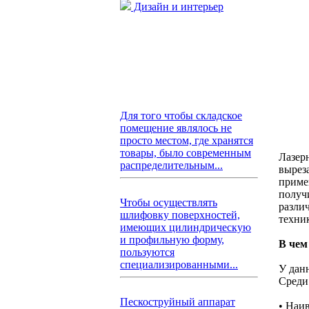
Дизайн и интерьер
Для того чтобы складское
помещение являлось не
просто местом, где хранятся
товары, было современным
Лазер
распределительным...
вырез
приме
получ
Чтобы осуществлять
различ
шлифовку поверхностей,
техник
имеющих цилиндрическую
и профильную форму,
В чем
пользуются
специализированными...
У дан
Среди
Пескоструйный аппарат
• Наи