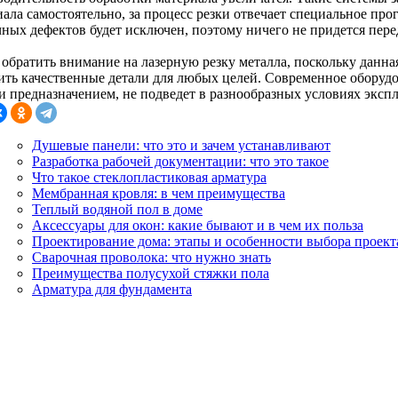
ала самостоятельно, за процесс резки отвечает специальное про
чных дефектов будет исключен, поэтому ничего не придется пере
 обратить внимание на лазерную резку металла, поскольку данна
ить качественные детали для любых целей. Современное оборуд
и предназначением, не подведет в разнообразных условиях эксп
Душевые панели: что это и зачем устанавливают
Разработка рабочей документации: что это такое
Что такое стеклопластиковая арматура
Мембранная кровля: в чем преимущества
Теплый водяной пол в доме
Аксессуары для окон: какие бывают и в чем их польза
Проектирование дома: этапы и особенности выбора проект
Сварочная проволока: что нужно знать
Преимущества полусухой стяжки пола
Арматура для фундамента