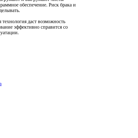
граммное обеспечение. Риск брака и
делывать.
я технология даст возможность
ование эффективно справится со
луатации.
а