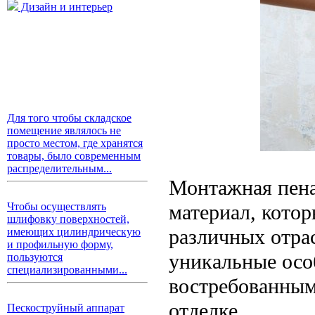
Дизайн и интерьер
Для того чтобы складское
помещение являлось не
просто местом, где хранятся
товары, было современным
распределительным...
Монтажная пена
материал, кото
Чтобы осуществлять
шлифовку поверхностей,
различных отра
имеющих цилиндрическую
и профильную форму,
уникальные осо
пользуются
специализированными...
востребованным
отделке.
Пескоструйный аппарат