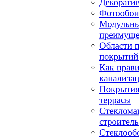
Декорати
Фотообои
Модульны
преимуще
Области 
покрытий
Как прав
канализа
Покрытия
террасы
Стеклома
строитель
Стеклообо